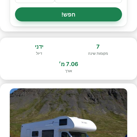
חפש!
7
ידני
מקומות שינה
דיזל
7.06 מ׳
אורך