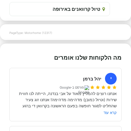
טיול קרוואנים באירופה
PageType: Motorhome (12317)
מה הלקוחות שלנו אומרים
י
יהל ברמן
פורסם ב-Google
אנחנו רוצים להמליץ מאוד על אבי בנדנה, הייתה לנו חווית 
שירות (וטיול כמובן) מדהימה מדהימה! אנחנו זוג צעיר 
שהחליט לסגור חופשה בפעם הראשונה בקרוואן די ברגע 
האחרון (נפלאות הקורונה אפשרו לנו את זה, כי משיחה 
קרא עוד
והבנה עם אבי בנדנה ומקריאה באינטרנט הבנו שבד״כ 
התקשרנו והתייעצנו עם מעט מאוד סוכנויות נוספות וברגע 