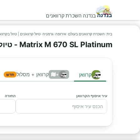
בנדנה השכרת קרוואנים
בית
›
השכרת קרוואנים בעולם
›
אירופה
›
גרמניה
›
טיול קרוואנים | טיול בקרוו
Matrix M 670 SL Platinum - טיול קרוואנים
קרוואן + מסלול
קרוואן
+
חדש
עיר איסוף הקרוואן
החזרה