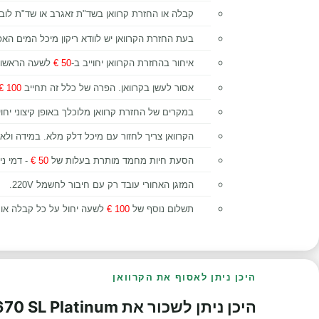
קבלה או החזרת קרוואן בשד"ת זאגרב או שד"ת ל
בעת החזרת הקרוואן יש לוודא ריקון מיכל המים האפורי
איחור בהחזרת הקרוואן יחוייב ב-
50 €
לשעה הראשונה
אסור לעשן בקרוואן. הפרה של כלל זה תחייב
100 €
במקרים של החזרת קרוואן מלוכלך באופן קיצוני יחוי
הקרוואן צריך לחזור עם מיכל דלק מלא. במידה ולא 
הסעת חיות מחמד מותרת בעלות של
50 €
- דמי ניק
המזגן האחורי עובד רק עם חיבור לחשמל 220V.
תשלום נוסף של
100 €
לשעה יחול על כל קבלה או 
היכן ניתן לאסוף את הקרוואן
היכן ניתן לשכור את Matrix M 670 SL Platinum - טיול קרוואנים