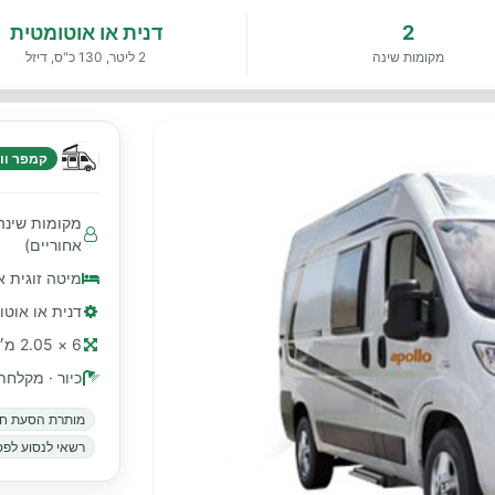
2
דנית או אוטומטית
מקומות שינה
2 ליטר, 130 כ"ס, דיזל
קמפר ווא
אחוריים)
מיטה זוגית א
דנית או אוטומטית · 2 ליטר
6 × 2.05 מ׳ (≈ 20 רגל)
כיור · מקלחת
מותרת הסעת חי
רשאי לנסוע לפס