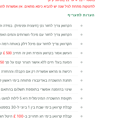
לתינוקות מתחת לגיל שנה יש להביא כיסא מתאים. אין אפשרות להש
הערות לתעריף
הקרוואן צריך לחזור נקי (חיצונית ופנימית). במידה ולא
הקרוואן צריך לחזור עם מיכלי השרותים והמים האפור
הקרוואן צריך לחזור עם מיכל דלק באותה רמה כ
העישון אסור בקרוואן והפרת חוק זה תחייב
500 £
קנ
הסעת בעלי חיים ללא אישור תגרור קנס על סך
50 £
רכישת גז מראש אפשרית רק אם הקבלה וההחזרה מתב
תחנת ההשכרה באדינבורו פתוחה בימי ראשון לקבלה בלבד (לא
שינוי בהזמנה אפשרי בתוספת תשלום בהתאם לתאריך השינוי: מ
תקופת ההשכרה המינימלית
היא 5 לילות למעט ביולי ואוגוסט
קבלת קרוואן בימי שבת בין 1 ביוני ל-30 בספטמבר 2025 או 31 באוגוסט 2026 תחוייב ב-
קבלת קרוואן בימי חג תחוייב ב-
100 £
היטל חג: