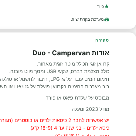
כיור
מערכת בקרת שיוט
סקירה
אודות Duo - Campervan
קרוואן זוגי הכולל מיטה זוגית מאחור.
כולל מצלמת רברס, שקעי USB ומסך ניווט מובנה.
חימום המים עובד על גז LPG, חיבור לחשמל או סוללה פנימית.
רוב מערכות החימום בקרוואן פועלת על גז LPG או חשמל.
מבוסס על שלדת פיאט או פורד
מודל 2023 ומעלה
יש אפשרות לחבר 2 כיסאות ילדים או בוסטרים (חגורת בטיחות 3 נקודות):
כיסא ילדים - בני שנה עד 4 (18-9 ק"ג)
בוסטר - בני 4 עד 11 (36-18 ק"ג)