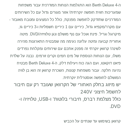
ה-4 Berth Deluxe הוא התגלמות הנוחות המודרנית עבור משפחות
שמעריכות חווית חופשה יוקרתית! אזור מגורים גדול עם כל השירותים
המודרניים שתזדקק לחופשה מפנקת, כולל כל המצעים ומטבח מאובזר -
עם מקרר/מקפיא גדול, כיריים עם 1 כיריים חשמליות ו-3 כיריים גז,
מיקרוגל וגריל. פינת אוכל עם נוף מושלם ונגן טלוויזיה/DVD. מיטה
אחורית קבועה ומיטה עליונה נעימה מה שמבטיח התארגנות מהירה
לשינה! קרוואן יוקרתי זה מפנק אתכם עם שירותים ומקלחת נפרדים
משלו, עם הנוחות הנוספת של מים חמים וקרים זורמים. נבנה על שלדת
פיאט דוקאטו, ועם הגה כוח ויעילות דלק, ה-4 Berth Deluxe מבטיח
נהיגה חלקה. עבור משפחות קטנות, השכרת קרוואן זה הוא בן לוויה
המושלם לחופשה אוסטרלית יוקרתית.
יש מיזוג בחלק האחורי של הקרוואן שעובד רק עם חיבור
לחשמל חיצוני 240V
כולל מצלמת רברס, חיבורי בלוטות' ו-USB, טלויזיה ו-
DVD.
קרוואן בשימוש עד שנתיים על הכביש