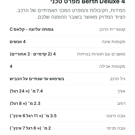
4 Berth Deluxe מפרט טכני
המידות, הקיבולות והמפרט המכני האמיתיים של הרכב.
הציוד המדויק מאושר בשובר ההזמנה שלכם.
קטגוריית הרכב
גומחה עליונה - קלאס C
מקומות שינה
4 אנשים
מושבים עם חגורות בטיחות
4 (2 קדמיים · 2 אחוריים)
מקומות אכילה
4
גיל הרכב
בשימוש עד שנתיים על הכביש
אורך
7.4 מ׳ (≈ 24 רגל)
רוחב
2.3 מ׳ (≈ 8 רגל)
גובה חיצוני
3.5 מ׳ (≈ 11 רגל 6 אינץ׳)
גובה פנימי
2 מ׳ (≈ 6 רגל 7 אינץ׳)