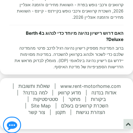
קרוואנים ורכבי נופש בפרת - השוואת מחירים והזמנה אונליין
2026, השכרת קרוואנים ורכבי נופש בקיירנס - קיינס - השוואת
מחירים והזמנה אונליין 2026.
האם דרוש רישיון נהיגה מיוחד כדי לנהוג ב4 Berth
Deluxe?
ברוב המדינות מספיק רישיון נהיגה רגיל לרכב פרטי מהמדינה
שלכם כדי לשכור ולנהוג בקרוואן להשכרה. במדינות מסוימות
יידרש גם רישיון נהיגה בינלאומי (IDP). מומלץ לבדוק מראש את
הדרישות הספציפיות של מדינת האיסוף.
www.rent-motorhome.com
|
שאלות ותשובות
|
אודות בנדנה
|
מדוע קרוואן
|
למה בנדנה?
|
ביקורות
|
מחקר
|
סטטיסטיקות
|
השכרת קרוואנים בעולם
|
Site Map
|
הצהרת נגישות
|
תקנון
|
צור קשר