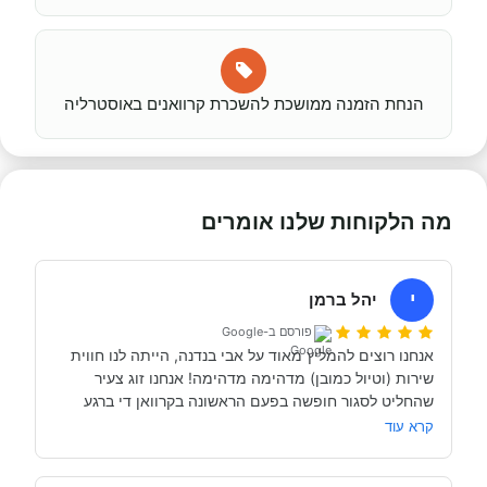
הנחת הזמנה ממושכת להשכרת קרוואנים באוסטרליה
מה הלקוחות שלנו אומרים
י
יהל ברמן
פורסם ב-Google
אנחנו רוצים להמליץ מאוד על אבי בנדנה, הייתה לנו חווית 
שירות (וטיול כמובן) מדהימה מדהימה! אנחנו זוג צעיר 
שהחליט לסגור חופשה בפעם הראשונה בקרוואן די ברגע 
האחרון (נפלאות הקורונה אפשרו לנו את זה, כי משיחה 
קרא עוד
והבנה עם אבי בנדנה ומקריאה באינטרנט הבנו שבד״כ 