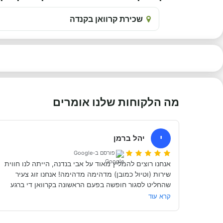
שכירת קרוואן בקנדה
מה הלקוחות שלנו אומרים
י
יהל ברמן
פורסם ב-Google
אנחנו רוצים להמליץ מאוד על אבי בנדנה, הייתה לנו חווית 
שירות (וטיול כמובן) מדהימה מדהימה! אנחנו זוג צעיר 
שהחליט לסגור חופשה בפעם הראשונה בקרוואן די ברגע 
האחרון (נפלאות הקורונה אפשרו לנו את זה, כי משיחה 
קרא עוד
והבנה עם אבי בנדנה ומקריאה באינטרנט הבנו שבד״כ 