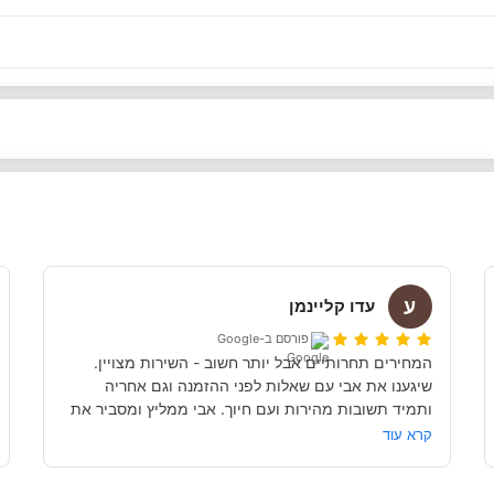
ע
עדו קליינמן
פורסם ב-Google
המחירים תחרותיים אבל יותר חשוב - השירות מצויין. 
שיגענו את אבי עם שאלות לפני ההזמנה וגם אחריה 
ותמיד תשובות מהירות ועם חיוך. אבי ממליץ ומסביר את 
כל הנקודות שקשורות להשכרת הקראוון ותפעולו. מאוד 
קרא עוד
מומלץ. אנחנו כבר מדמיינים את סיבוב הקראוון הבא אצל 
אבי....