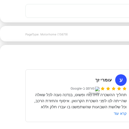
PageType: Motorhome (15679)
ע
עומרי זך
פורסם ב-Google
תהליך ההשכרה היה נוח ופשוט, בנדנה נענה לכל שאלה 
שהייתה לנו לפני השכרת הקרוואן. איסוף והחזרת הרכב, 
וכל שלושת השבועות שהשתמשנו בו עברו חלק וללא 
קרא עוד
מאוד מומלץ לכל מי שרוצה לעשות חופשה בקרוואן.