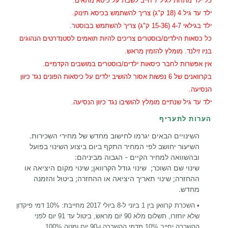
כל ילד מתחת לגיל 7 חייב לשבת על כיסא מתאים.
ילד עד גיל 4 (18 ק"ג) צריך להשתמש בכיסא תינוק.
ילד בגילאי 4-7 (15-36 ק"ג) צריך להשתמש בבוסטר.
כל כסאות הילדים/בוסטרים צריכים להיות תואמים לסטנדרטים הנהוגים
בניו זילנד. מומלץ להזמין מראש.
אין אפשרות לחבר כיסאות ילדים/בוסטרים במושבים הקדמיים.
בקרוואנים של 6 נפשות אסור להושיב ילדים על כיסאות הפונים נגד כיוון
הנסיעה.
ילד עד גיל שנתיים מומלץ להושיבו נגד כיוון הנסיעה.
הערות לתעריף
השינויים הבאים יגרמו לחישוב מחדש של מחירי השכירות.
השיעור יחושב לפי המחיר התקף ביום ביצוע השינוי בפועל
ובהשוואה למחיר הקיים - הגבוה מביניהם:
שינוי שם השוכר; שינוי גודל הקרוואן; שינוי מקום היציאה או
ההחזרה; שינוי תאריך היציאה או ההחזרה; ביטול והזמנה
מחדש.
•
השכרת קרוואן בין 1 ביוני ל-8 ביולי 2017 מחייבת: 10% דמי פיקדון
שלא יוחזרו, תשלום מלא 90 יום מראש, ביטול עד 91 יום לפני
ההשכרה יחייב 10% מדמי ההשכרה ו-90 יום ומטה 100%.