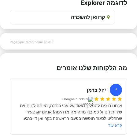
לדוגמה Explorer
קרוואן להשכרה
PageType: Motorhome (7349)
מה הלקוחות שלנו אומרים
י
יהל ברמן
פורסם ב-Google
אנחנו רוצים להמליץ מאוד על אבי בנדנה, הייתה לנו חווית 
שירות (וטיול כמובן) מדהימה מדהימה! אנחנו זוג צעיר 
שהחליט לסגור חופשה בפעם הראשונה בקרוואן די ברגע 
האחרון (נפלאות הקורונה אפשרו לנו את זה, כי משיחה 
קרא עוד
והבנה עם אבי בנדנה ומקריאה באינטרנט הבנו שבד״כ 