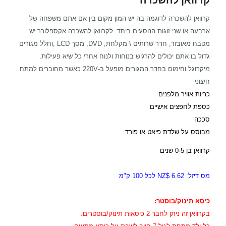
קרוואן להשכרה
קרוואן להשכרה לדוגמה בה יש המון מקום בין אם אתם משפחה של
ארבעה או שני זוגות הנוסעים ביחד. לקרוואן להשכרה אקספלורר יש
מטבח מאובזר, חדר שרותים \ מקלחת, DVD, מסך LCD ,וחלל מגורים
גדול בו אתם יכולים להרגיש בנוחות ולנוח אחרי כל שיא פעילות.
מיקרוגל וחימום בחדר המגורים מופעל ב-220V כאשר מחוברים למתח
חיצוני
כריות אוויר מלפנים
כספת לחפצים אישיים
סככה
מבוסס על שלדת פיאט או פורד.
קרוואן בן 0-5 שנים
מס דיזל: 6.62
$NZ לכל 100 ק"מ
כיסא תינוק/בוסטר:
בקרוואן זה ניתן לחבר 2 כיסאות תינוק/בוסטרים.