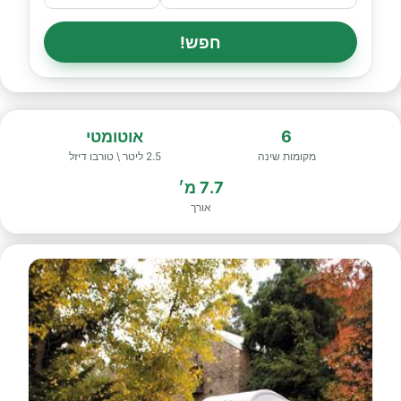
חפש!
6
אוטומטי
מקומות שינה
2.5 ליטר \ טורבו דיזל
7.7 מ׳
אורך