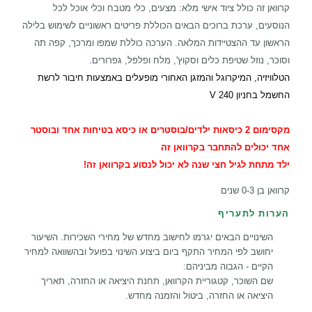
קרוואן זה כולל ציוד אישי מלא: מצעים, כלי מטבח וכלי אוכל לכל
הנוסעים, ערכת ברוכים הבאים הכוללת פריטים ראשוניים לשימוש בלילה
הראשון עד ההצטיידות המלאה. הערכה כוללת שמפו ומרכך, קפה תה
וסוכר, נוזל שטיפת כלים וסקוץ', מלח ופלפל, גפרורים
.
הטלוויזיה, המיקרוגל והמזגן האחורי מופעלים באמצעות חיבור לרשת
החשמל בחניון 240 V
מקסימום 2 כיסאות ילדים/בוסטרים או כיסא בטיחות אחד ובוסטר
אחד יכולים להתחבר בקרוואן זה
ילד מתחת לגיל חצי שנה לא יכול לנסוע בקרוואן זה!
קרוואן בן 0-3 שנים
הערות לתעריף
השינויים הבאים יגרמו לחישוב מחדש של מחירי השכירות. השיעור
יחושב לפי המחיר התקף ביום ביצוע השינוי בפועל ובהשוואה למחיר
הקיים - הגבוה מביניהם:
שם השוכר, קטגוריית הקרוואן, תחנת היציאה או החזרה, תאריך
היציאה או החזרה, ביטול והזמנה מחדש.