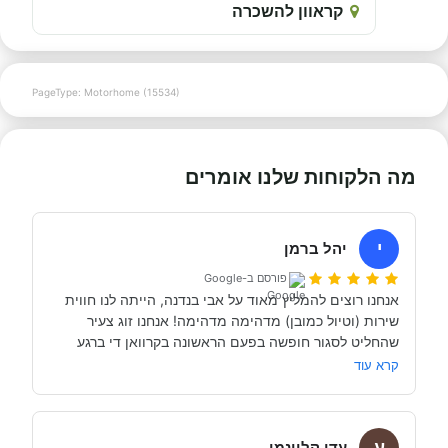
קראוון להשכרה
PageType: Motorhome (15534)
מה הלקוחות שלנו אומרים
י
יהל ברמן
פורסם ב-Google
אנחנו רוצים להמליץ מאוד על אבי בנדנה, הייתה לנו חווית 
שירות (וטיול כמובן) מדהימה מדהימה! אנחנו זוג צעיר 
שהחליט לסגור חופשה בפעם הראשונה בקרוואן די ברגע 
האחרון (נפלאות הקורונה אפשרו לנו את זה, כי משיחה 
קרא עוד
והבנה עם אבי בנדנה ומקריאה באינטרנט הבנו שבד״כ 
התקשרנו והתייעצנו עם מעט מאוד סוכנויות נוספות וברגע 
ע
השיחה הראשון עם אבי בנדנה הרגשנו שאנחנו מדברים עם 
עדו קליינמן