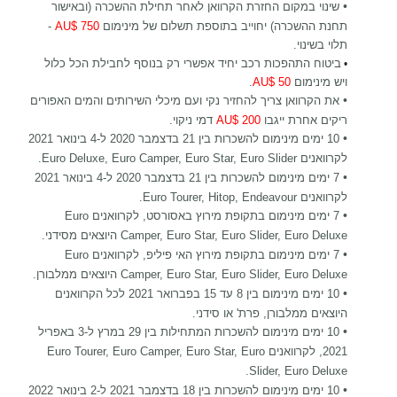
•
שינוי במקום החזרת הקרוואן לאחר תחילת ההשכרה (ובאישור
תחנת ההשכרה) יחוייב בתוספת תשלום של מינימום
750 $AU
-
תלוי בשינוי.
ביטוח התהפכות רכב יחיד אפשרי רק בנוסף לחבילת הכל כלול
•
ויש מינימום
50 $AU
.
•
את הקרוואן צריך להחזיר נקי ועם מיכלי השירותים והמים האפורים
ריקים אחרת ייגבו
200 $AU
דמי ניקוי.
•
10 ימים מינימום להשכרות
בין 21 בדצמבר 2020 ל-4 בינואר 2021
לקרוואנים Euro Deluxe, Euro Camper, Euro Star, Euro Slider.
•
7 ימים מינימום להשכרות
בין 21 בדצמבר 2020 ל-4 בינואר 2021
לקרוואנים Euro Tourer, Hitop, Endeavour.
•
7 ימים מינימום בתקופת מירוץ באסורסט, לקרוואנים
Euro
Camper, Euro Star, Euro Slider, Euro Deluxe
היוצאים מסידני.
•
7 ימים מינימום בתקופת מירוץ האי פיליפ, לקרוואנים
Euro
Camper, Euro Star, Euro Slider, Euro Deluxe
היוצאים ממלבורן.
•
10 ימים מינימום
בין 8 עד 15 בפברואר 2021 לכל הקרוואנים
היוצאים ממלבורן, פרת' או סידני.
•
10 ימים מינימום להשכרות המתחילות בין 29 במרץ ל-3 באפריל
2021, לקרוואנים
Euro Camper, Euro Star, Euro
Euro Tourer,
.
Slider, Euro Deluxe
•
10 ימים מינימום להשכרות
בין 18 בדצמבר 2021 ל-2 בינואר 2022