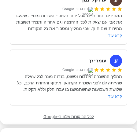
אדם מקצועי, נחמד, קשוב לצרכים שלנו- שמנסה באמת 
פורסם ב-Google
לסגור לנו את החופשה הטובה והמתאימה ביותר עבורנו. הוא 
המחירים תחרותיים אבל יותר חשוב - השירות מצויין. שיגענו 
היה זמין לכל שאלה, לפני ובמהלך השהות שלנו (וכמעט ולא 
את אבי עם שאלות לפני ההזמנה וגם אחריה ותמיד תשובות 
מהירות ועם חיוך. אבי ממליץ ומסביר את כל הנקודות 
של אבי לפני הנסיעה- היו מקצועיים ונתנו מענה מלא לכל 
שקשורות להשכרת הקראוון ותפעולו. מאוד מומלץ. אנחנו 
קרא עוד
כבר מדמיינים את סיבוב הקראוון הבא אצל אבי....
השכרנו את הקרוואן בדורטמונד, בגרמניה- קיבלנו את האוטו 
מתוקתק ונקי, במשרדי חברת קרוואנים נקייה ונעימה, עם 
ע
עומרי זך
פורסם ב-Google
תהליך ההשכרה היה נוח ופשוט, בנדנה נענה לכל שאלה 
שהייתה לנו לפני השכרת הקרוואן. איסוף והחזרת הרכב, וכל 
תודה אבי!
מאוד מומלץ לכל מי שרוצה לעשות חופשה בקרוואן.
קרא עוד
לכל הביקורות שלנו ב-Google