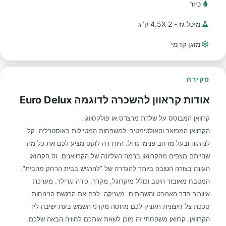
כיור
מיכל גז - 2 4.5X ק"ג
מזגן קדמי
סקירה
אודות קראוון להשכרה לדוגמה Euro Delux
קרוואן המבוסס על שלדת מרצדס או פולקסווגן.
הקרוואן המפואר והאולטימטיבי למשפחות המטיילות באוסטרליה. קל
לנהיגה ובעל מרחב פנימי גדול. היורו דה לוקס מציע לכם את כל מה
שהייתם מצפים מהקרוואן ברמה העליונה של הקרוואנים. זה הקרוואן
העונה בצורה הטובה ביותר להגדרה של "להרגיש בבית הרחק מהבית".
המטבח מאובזר היטב וכולל מיקרוגל, מקרר, כירה וגרילר. מערכת
איוורור חדר האמבט והשרותים מעניקה לכם את הרגשת הנינוחות.
סככת צל חיצונית תעניק לכם מחסה מקרני השמש בעת ישיבה ליד
הקרוואן. קרוואן משפחתי זה מוכן לשאת אותכם לחוויה הבאה שלכם.