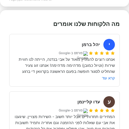
מה הלקוחות שלנו אומרים
י
יהל ברמן
פורסם ב-Google
אנחנו רוצים להמליץ מאוד על אבי בנדנה, הייתה לנו חווית 
שירות (וטיול כמובן) מדהימה מדהימה! אנחנו זוג צעיר 
שהחליט לסגור חופשה בפעם הראשונה בקרוואן די ברגע 
האחרון (נפלאות הקורונה אפשרו לנו את זה, כי משיחה 
קרא עוד
והבנה עם אבי בנדנה ומקריאה באינטרנט הבנו שבד״כ 
התקשרנו והתייעצנו עם מעט מאוד סוכנויות נוספות וברגע 
ע
השיחה הראשון עם אבי בנדנה הרגשנו שאנחנו מדברים עם 
עדו קליינמן
אדם מקצועי, נחמד, קשוב לצרכים שלנו- שמנסה באמת 
פורסם ב-Google
לסגור לנו את החופשה הטובה והמתאימה ביותר עבורנו. הוא 
המחירים תחרותיים אבל יותר חשוב - השירות מצויין. שיגענו 
היה זמין לכל שאלה, לפני ובמהלך השהות שלנו (וכמעט ולא 
את אבי עם שאלות לפני ההזמנה וגם אחריה ותמיד תשובות 
מהירות ועם חיוך. אבי ממליץ ומסביר את כל הנקודות 