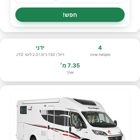
חפש!
4
ידני
מקומות שינה
דיזל \ 130 כ"ס \ 2.3 ליטר JTD
7.35 מ׳
אורך