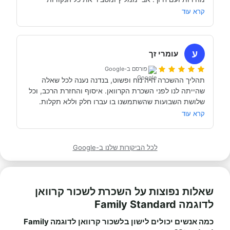
של אבי לפני הנסיעה- היו מקצועיים ונתנו מענה מלא לכל 
שקשורות להשכרת הקראוון ותפעולו. מאוד מומלץ. אנחנו 
קרא עוד
כבר מדמיינים את סיבוב הקראוון הבא אצל אבי....
השכרנו את הקרוואן בדורטמונד, בגרמניה- קיבלנו את האוטו 
מתוקתק ונקי, במשרדי חברת קרוואנים נקייה ונעימה, עם 
ע
עומרי זך
פורסם ב-Google
תהליך ההשכרה היה נוח ופשוט, בנדנה נענה לכל שאלה 
שהייתה לנו לפני השכרת הקרוואן. איסוף והחזרת הרכב, וכל 
תודה אבי!
מאוד מומלץ לכל מי שרוצה לעשות חופשה בקרוואן.
קרא עוד
לכל הביקורות שלנו ב-Google
שאלות נפוצות על השכרת לשכור קרוואן
לדוגמה Family Standard
כמה אנשים יכולים לישון בלשכור קרוואן לדוגמה Family