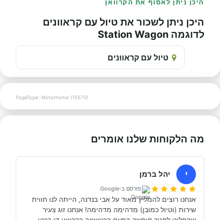
היכן ניתן לאסוף את הקרוואן
היכן ניתן לשכור את טיול עם קראוונים
לדוגמה Station Wagon
טיול עם קראוונים
PageType: Motorhome (15570)
מה הלקוחות שלנו אומרים
י
יהל ברמן
פורסם ב-Google
אנחנו רוצים להמליץ מאוד על אבי בנדנה, הייתה לנו חווית 
שירות (וטיול כמובן) מדהימה מדהימה! אנחנו זוג צעיר 
שהחליט לסגור חופשה בפעם הראשונה בקרוואן די ברגע 