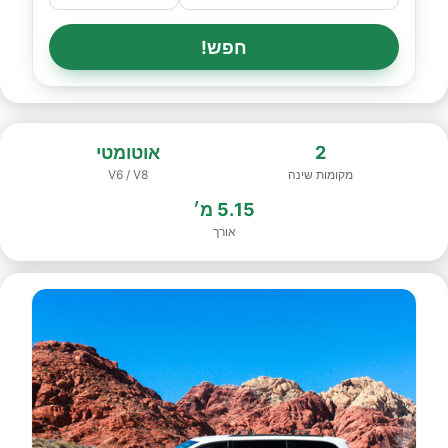
חפש!
2
אוטומטי
מקומות שינה
V6 / V8
5.15 מ׳
אורך