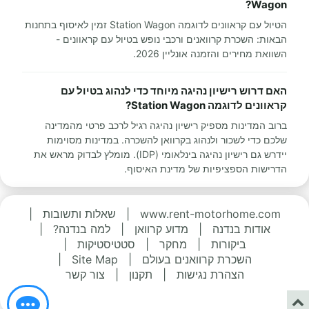
Wagon?
הטיול עם קראוונים לדוגמה Station Wagon זמין לאיסוף בתחנות
הבאות: השכרת קרוואנים ורכבי נופש בטיול עם קראוונים -
השוואת מחירים והזמנה אונליין 2026.
האם דרוש רישיון נהיגה מיוחד כדי לנהוג בטיול עם
קראוונים לדוגמה Station Wagon?
ברוב המדינות מספיק רישיון נהיגה רגיל לרכב פרטי מהמדינה
שלכם כדי לשכור ולנהוג בקרוואן להשכרה. במדינות מסוימות
יידרש גם רישיון נהיגה בינלאומי (IDP). מומלץ לבדוק מראש את
הדרישות הספציפיות של מדינת האיסוף.
www.rent-motorhome.com
|
שאלות ותשובות
|
אודות בנדנה
|
מדוע קרוואן
|
למה בנדנה?
|
ביקורות
|
מחקר
|
סטטיסטיקות
|
השכרת קרוואנים בעולם
|
Site Map
|
הצהרת נגישות
|
תקנון
|
צור קשר