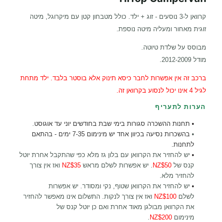
קרוואן ל-3 נוסעים - זוג + ילד. כולל מטבחון קטן עם מיקרוגל, מיטה
זוגית מאחור ומעליה מיטה נוספת.
מבוסס על שלדת טיוטה.
מודל 2012-2009.
ברכב זה אין אפשרות לחבר כיסא תינוק אלא בוסטר בלבד. ילד מתחת
לגיל 4 אינו יכול לנסוע בקרוואן זה.
הערות לתעריף
•
תחנות ההשכרה סגורות בימי שבת בחודשים יוני עד אוגוסט
.
•
בהשכרות נסיעה בכיוון אחד יש מינימום 7-35 ימים - בהתאם
לתחנות.
•
יש להחזיר את הקרוואן עם בלון גז מלא כפי שהתקבל אחרת יוטל
קנס של
NZ$50
. יש אפשרות לשלם מראש
NZ$35
ואז אין צורך
להחזיר מלא
.
•
יש להחזיר את הקרוואן שטוף, נקי ומסודר. יש אפשרות
לשלם
NZ$100
ואז אין צורך לנקות. התשלום אינו מאפשר להחזיר
את הקרוואן מבולגן מאוד אחרת ואם כן יוטל קנס של
מינימום
NZ$200
.