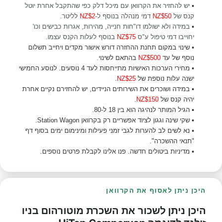
•
יש להחזיר את הקרוואן עם מיכל דלק כפי שהתקבל אחרת יוטל
קנס של
NZ$50
דמי מנהלה בנוסף ל-
NZ$2
לליטר
.
•
במידה ולא ישולמו דו"חות חנייה, מהירות, אגרות כבישים וכו'
יחוייבו דמי טיפול ע"ס
NZ$75
בנוסף לעלות הקנס עצמו.
•
שינוי במקום תחנת ההחזרה דורש אישור מקדים ויחייב תשלום
נוסף של עד
NZ$500
בהתאם לשינוי
.
•
מחירי הערכות האישיות מתייחסות לעד 4 נוסעים. לנוסע החמישי
ישנה עלות נוספת של
NZ$25
.
•
במידה ושוכרים את השירותים הניידים, יש להחזירם נקיים אחרת
יהיה קנס של
NZ$150
.
•
הגיל המותר לנהיגה הוא בין 18 ל-80.
•
שקי שינה וגגון לציוד אפשריים רק בקרוואן Station Wagon.
•
נא לשים לב להערות לגבי זמני פעילות ומינימום ימים בסוף דף
"תנאי ההשכרה".
•
מדיניות ביטולים חדשה. פנו אלינו לקבלת פרטים נוספים.
היכן ניתן לאסוף את הקרוואן
היכן ניתן לשכור את השכרת מוטורהום בניו