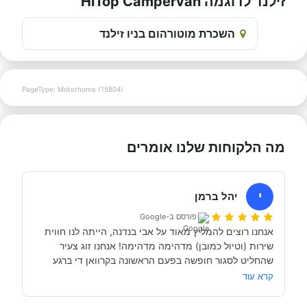
זילנד לדוגמה HiTop Campervan
השכרת מוטורהום בניו זילנד
PageType: Motorhome (15804)
מה הלקוחות שלנו אומרים
י
יהל ברמן
פורסם ב-Google
אנחנו רוצים להמליץ מאוד על אבי בנדנה, הייתה לנו חווית 
שירות (וטיול כמובן) מדהימה מדהימה! אנחנו זוג צעיר 
שהחליט לסגור חופשה בפעם הראשונה בקרוואן די ברגע 
האחרון (נפלאות הקורונה אפשרו לנו את זה, כי משיחה 
קרא עוד
והבנה עם אבי בנדנה ומקריאה באינטרנט הבנו שבד״כ 