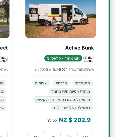
ect
Active Bunk
חצי אחוד - קלאס SI
מקומות שינה 4
5.99 × 2.05 m
מקו
מזגן קדמי
מקלחת
שירותים
מזג
מותרת הסעת חיות מחמד
מו
מותאם לנסיעה בתנאי חורף / קיפאון
מות
רשאי לנסוע לפסטיבלים
גיר
$ NZ
202.9
ללילה