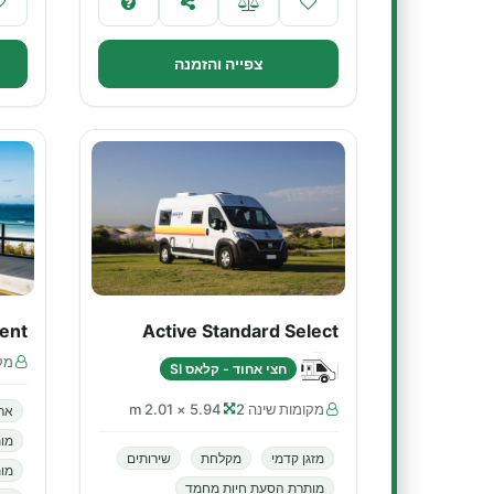
צפייה והזמנה
ent
Active Standard Select
מקו
חצי אחוד - קלאס SI
מקומות שינה 2
5.94 × 2.01 m
אר
מו
מזגן קדמי
מקלחת
שירותים
מות
מותרת הסעת חיות מחמד