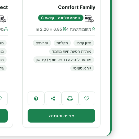
lect
Comfort Family
גומחה עליונה - קלאס C
מקומות שינה 4
6.85 × 2.26 m
מקו
מזגן קדמי
מקלחת
שירותים
מזג
מותרת הסעת חיות מחמד
מו
מותאם לנסיעה בתנאי חורף / קיפאון
מות
גיר אוטומטי
גיר
צפייה והזמנה