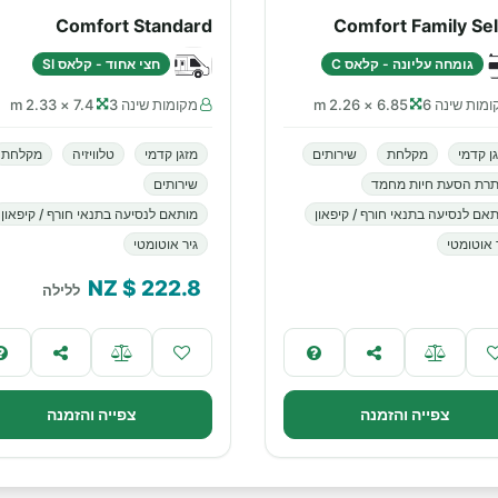
Comfort Standard
Comfort Family Se
גומחה עליונה - קלאס C
חצי אחוד - קלאס SI
מות שינה 6
6.85 × 2.26 m
מקומות שינה 3
7.4 × 2.33 m
ן קדמי
מקלחת
שירותים
מזגן קדמי
טלוויזיה
מקלחת
תרת הסעת חיות מחמד
שירותים
אם לנסיעה בתנאי חורף / קיפאון
מותאם לנסיעה בתנאי חורף / קיפאון
 אוטומטי
גיר אוטומטי
$ NZ
222.8
ללילה
צפייה והזמנה
צפייה והזמנה