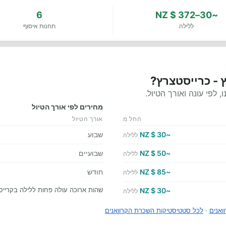
6
~30–372 $ NZ
ללילה
תחנות איסוף
 - כרייסטצרץ?
לפי עונה ואורך הטיול.
מחירים לפי אורך הטיול
החל מ
אורך הטיול
~30 $ NZ
שבוע
ללילה
~50 $ NZ
שבועיים
ללילה
~85 $ NZ
חודש
ללילה
שהות ארוכה עולה פחות ללילה בקרייס
~30 $ NZ
ללילה
ואנים
·
לכל סטטיסטיקות השכרת הקרוואנים