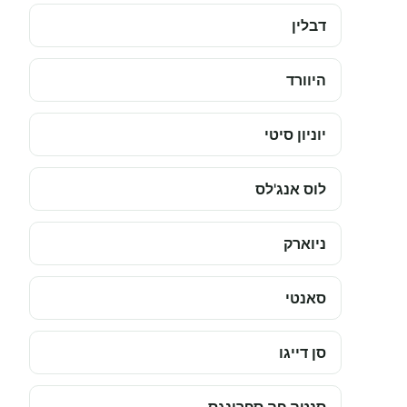
דבלין
היוורד
יוניון סיטי
לוס אנג'לס
ניוארק
סאנטי
סן דייגו