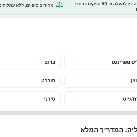
השוואה בין למעלה מ-50 ספקים ברחבי
מחירים סופיים, ללא עמלות 
ס ספרינגס
ברום
וין
הוברט
ת'גייט
סידני
יה: המדריך המלא