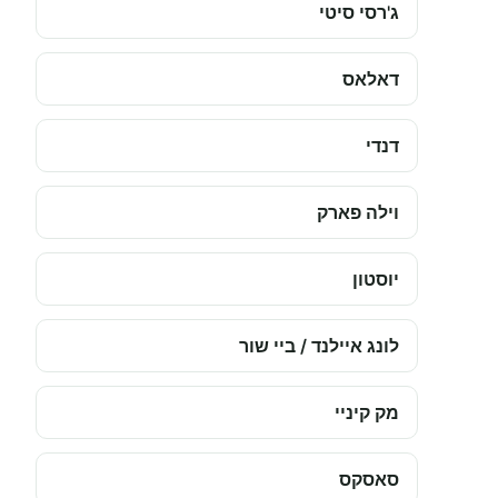
ג'רסי סיטי
דאלאס
דנדי
וילה פארק
יוסטון
לונג איילנד / ביי שור
מק קיניי
סאסקס