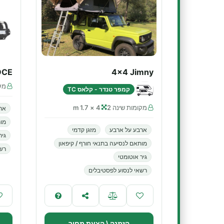
DCE
4x4 Jimny
מקו
קמפר טנדר - קלאס TC
מקומות שינה 2
4 × 1.7 m
אר
מות
ארבע על ארבע
מזגן קדמי
גיר
מותאם לנסיעה בתנאי חורף / קיפאון
רשא
גיר אוטומטי
רשאי לנסוע לפסטיבלים
הזמנה \ הצעת מחיר