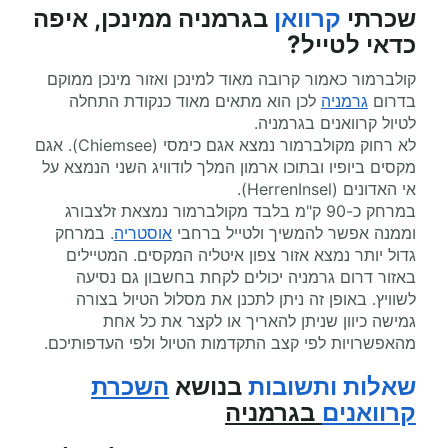
שכרתי
קרוואן
בגרמניה ממינכן, איפה
כדאי לטייל
?
קולברמור כאמור קרובה מאוד למינכן ואזור מינכן ממוקם
בדרום
גרמניה
לכן הוא מתאים מאוד כנקודת התחלה
לטיול קרוואנים בגרמניה.
לא רחוק מקולברמור נמצא אגם כימסי (Chiemsee). אגם
מקסים ביופיו ובתוכו ארמון המלך לודוויג השני הנמצא על
אי האדונים (HerrenInsel).
במרחק כ-90 ק"מ בלבד מקולברמור נמצאת זלצבורג
וממנה אפשר להמשיך ולטייל ברחבי
אוסטריה
. במרחק
גדול יותר נמצא אזור צפון איטליה המקסים. המטיילים
באזור דרום גרמניה יכולים לקחת בחשבון גם נסיעה
לשוויץ. באופן זה ניתן לתכנן את מסלול הטיול בצורה
גמישה כיוון שניתן להאריך או לקצר את כל אחת
מהאפשרויות לפי קצב התקדמות הטיול ולפי העדפותיכם.
שאלות ותשובות
בנושא
השכרת
קרוואנים
בגרמניה