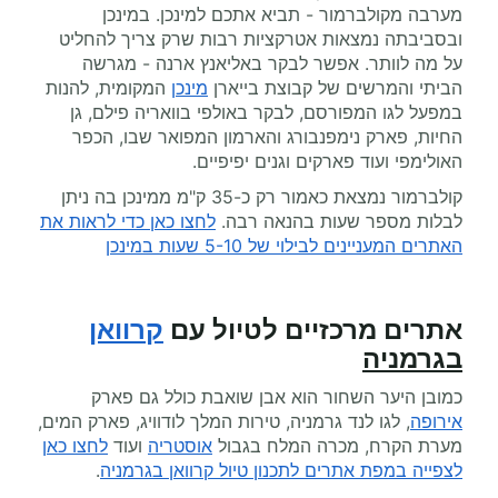
מערבה מקולברמור - תביא אתכם למינכן. במינכן
ובסביבתה נמצאות אטרקציות רבות שרק צריך להחליט
על מה לוותר. אפשר לבקר באליאנץ ארנה - מגרשה
הביתי והמרשים של קבוצת בייארן
מינכן
המקומית, להנות
במפעל לגו המפורסם, לבקר באולפי בוואריה פילם, גן
החיות, פארק נימפנבורג והארמון המפואר שבו, הכפר
האולימפי ועוד פארקים וגנים יפיפיים.
קולברמור נמצאת כאמור רק כ-35 ק"מ ממינכן בה ניתן
לבלות מספר שעות בהנאה רבה.
לחצו כאן כדי לראות את
האתרים המעניינים לבילוי של 5-10 שעות במינכן
אתרים מרכזיים לטיול עם
קרוואן
בגרמניה
כמובן היער השחור הוא אבן שואבת כולל גם פארק
אירופה
, לגו לנד
גרמניה, טירות המלך לודוויג, פארק המים,
מערת הקרח, מכרה המלח בגבול
אוסטריה
ועוד
לחצו כאן
לצפייה במפת אתרים לתכנון טיול קרוואן בגרמניה
.