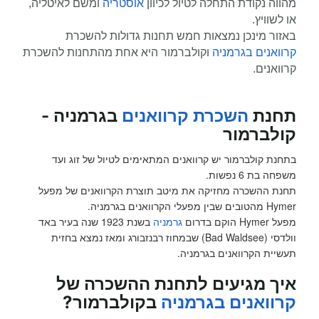
מהווה נקודת התחלה לטיול לכיוון
אוסטריה
ומשם לאיטליה,
או לשוויץ.
באזור מינכן נמצאות חמש תחנות גדולות להשכרת
קרוואנים בגרמניה
ו
קולברמור
היא אחת
מהתחנות להשכרת
קרוואנים
.
תחנת
השכרת קרוואנים
בגרמניה -
קולברמור
בתחנת קולברמור יש קרוואנים המתאימים לטיול של זוג ועד
משפחה בת 6 נפשות.
תחנת ההשכרה מחזיקה את מיטב תוצרת הקרוואנים של מפעל
Hymer מהטובים שבין מפעלי הקרוואנים בגרמניה.
מפעל Hymer הוקם בדרום
גרמניה
בשנת 1923 שנה בעיר באד
וולדסי (Bad Waldsee) שבמחוז רבנזבורג ומאז נמצא בחזית
תעשיית הקרוואנים בגרמניה.
איך מגיעים לתחנת ההשכרה של
קרוואנים בגרמניה
בקולברמור
?