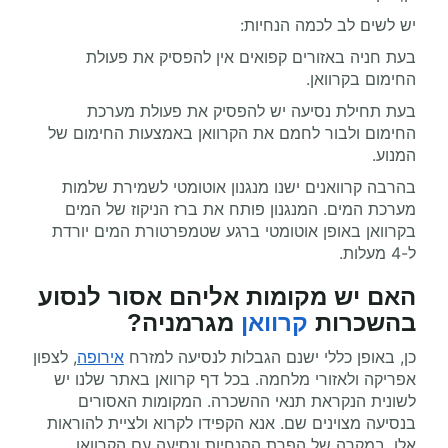
יש לשים לב לכמה הנחיות:
בעת חניה באזורים קפואים אין להפסיק את פעולת
החימום בקרוואן.
בעת תחילת נסיעה יש להפסיק את פעולת מערכת
החימום ולבור לחמם את הקרוואן באמצעות החימום של
המנוע.
בהרבה קרוואנים ישנו מנגנון אוטומטי לשמירת שלמות
מערכת המים. המנגנון פותח את ברז הניקוז של המים
בקרוואן באופן אוטומטי ברגע שטמפרטורת המים יורדת
ל-4 מעלות.
האם יש מקומות
אליהם
אסור לנסוע
בהשכרות
קרוואן
מגרמניה
?
כן, באופן כללי ישנם הגבלות לנסיעה למזרח
אירופה
, לצפון
אפריקה ולאזורי מלחמה. בכל דף קרוואן באתר שלנו יש
לשונית הנקראת תנאי ההשכרה. המקומות האסורים
בנסיעה מצוינים שם. אנא הקפידו לקרוא ולציית להוראות
אלו. במקרה של הפרת ההנחיות ונסיעה עם הקרוואן