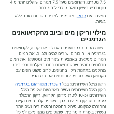
7.5 מטרים. הקרוואנים מעל 7.5 מטרים שוקלים יותר מ 4
טון ונדרש רישיון נהיגה ג' כדי לנהוג בהם
.
המעבר עם
קראוון
מגרמניה
למדינות שכנות מותר ללא
בעיות.
מילוי וריקון מים וביוב מהקראוואנים
הגרמניים
בשונה מהנהוג בקרוואנים בארה"ב או בקנדה, לקרוואנים
בגרמניה
אין חיבורים ישירים למים ולביוב. את המים
הטריים ממלאים באמצעות צינור מים (מסופק) ואת המים
הדלוחים (המים שהשתמשתם בהם במקלחת ובכיורים)
מרוקנים בתחנות ריקון בחניונים. לרוב פשוט חונים עם
הקרוואן מעל בור ניקוז ופותחים את ברז הריקון
.
ריקון מיכל השירותים: בכל
השכרת מוטורהום בגרמניה
ריקון מיכל השירותים נעשה באמצעות שליפת מיכל
השירותים (כ-10 ליטר) מדופן הקרוואן, ריקון התכולה
לעמדת הריקון המיועדת לכך, שטיפה קלה במים נקיים
והחזרתו למקומו. פירוק התכולה והפצת ריח נעים יותר
נעשית בעזרת חומר כימי שמוסיפים ממנו מעט למיכל