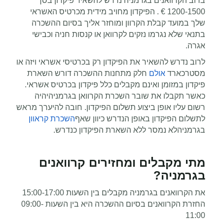
ברוב הקרוואנים בגרמניה
נדרש להשאיר פיקדון בסך
1200-1500 € . הפיקדון מחויב מידית מכרטיס האשראי
שלך במועד קבלת הקרוון ומוחזר אליך בסיום ההשכרה
בתנאי שלא נגרמו נזקים לקרוואן או קנסות חניה וכבישי
אגרה.
לרוב נדרש להשאיר את הפיקדון רק בכרטיסי אשראי ויזה או
מסטרכארד
אולם
חלק מתחנות ההשכרה דורש השארת
פיקדון במזומן ואינם מקבלים כלל פיקדון בכרטיס אשראי.
כאשר תקבלו את שובר השכרת הקרוואן בגרמניה
יהיה
רשום עליו אופן ביצוע תשלום הפיקדון. חובה להיערך מראש
לתשלום הפיקדון באופן הנדרש כיוון שאף
השכרת קראוון
בגרמניה
לא נמסר ללא השארת הפיקדון כנדרש.
מתי מקבלים ומחזירים קרוואנים
בגרמניה
?
את הקרוואנים בגרמניה
מקבלים בין השעות 15:00-17:00
החזרת הקרוואנים בסיום ההשכרה היא בין השעות 09:00-
11:00