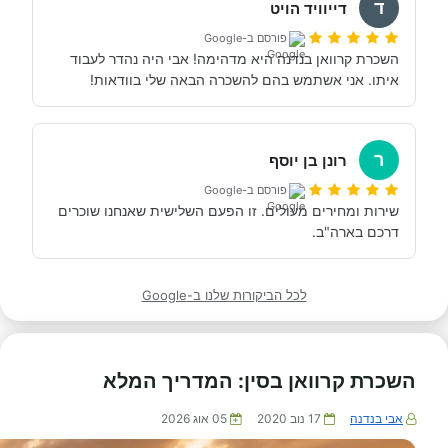
ד
דייוויד הויט
אני ממליץ בחום על בנדנה ואין לי ספק שכשנצא שוב לטיול 
פורסם ב-Google
נפנה קודם כל לבנדנה .
השכרת קרוואן בנדנה היא מדהימה! אבי היה נהדר לעבוד 
איתו. אני אשתמש בהם להשכרה הבאה שלי בוודאות!
ר
רונן בן יוסף
פורסם ב-Google
שירות ומחירים מעולים. זו הפעם השלישית שאנחנו שוכרים 
דרכם בארה"ב.
לכל הביקורות שלנו ב-Google
השכרת קרוואן בסין: המדריך המלא
אבי בנדנה
17 נוב 2020
05 אוג 2026