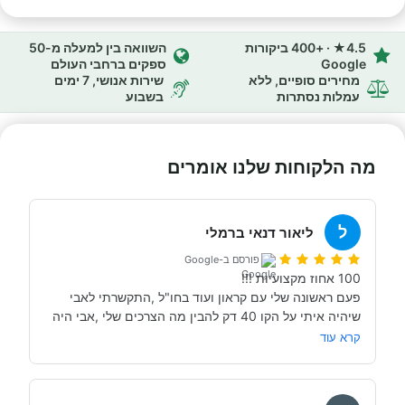
4.5★ · +400 ביקורות
השוואה בין למעלה מ-50
Google
ספקים ברחבי העולם
מחירים סופיים, ללא
שירות אנושי, 7 ימים
עמלות נסתרות
בשבוע
מה הלקוחות שלנו אומרים
ל
ליאור דנאי ברמלי
פורסם ב-Google
פעם ראשונה שלי עם קראון ועוד בחו"ל ,התקשרתי לאבי 
שיהיה איתי על הקו 40 דק להבין מה הצרכים שלי ,אבי היה 
סבלני ,מקצועי וגם שהגיע הקןרונה והיה צורך לדחות בשנה 
קרא עוד
בנוסף במהלך התקופה אבי נתן לי תשומת לב מלאה וענה 
על כל שאלה וחרדה אפשרית שהייתה קיימת באופן טבעי 