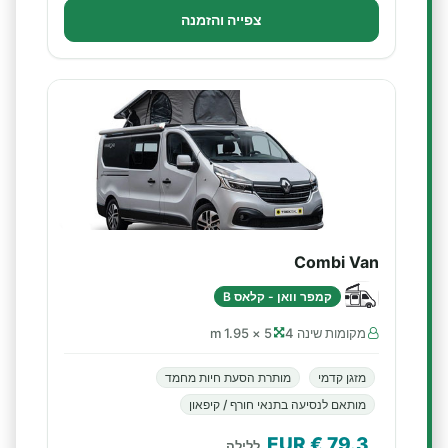
צפייה והזמנה
Combi Van
קמפר וואן - קלאס B
מקומות שינה 4
5 × 1.95 m
מזגן קדמי
מותרת הסעת חיות מחמד
מותאם לנסיעה בתנאי חורף / קיפאון
€ EUR
79.3
ללילה