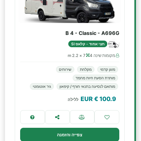
B 4 - Classic - A696G
חצי אחוד - קלאס SI
מקומות שינה 4
7 × 2.2 m
מזגן קדמי
מקלחת
שירותים
מותרת הסעת חיות מחמד
מותאם לנסיעה בתנאי חורף / קיפאון
גיר אוטומטי
€ EUR
100.9
ללילה
צפייה והזמנה