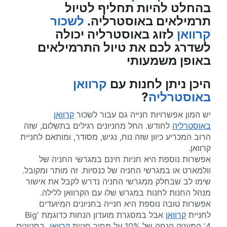
בהחלט להיות תחליף לטיול
תרמילאים באוסטרליה.
לשכור
קרוואן
לזוג באוסטרליה יכולה
לשדרג לכם את טיול התרמילאים
באופן משמעותי
היכן ניתן לחנות עם
קרוואן
באוסטרליה
?
יש המון אפשרויות חנייה גם עבור לשכור
קרוואן
באוסטרליה
לחודש. החל מחניונים רגילים בתשלום, שזה
הרוב המכריע כיוון שזה נוח, נגיש, מסודר, ומותאם לחניית
קרוואן.
אפשרות נוספת היא חניות חינם במגרשי החניה של
וולמארט או במגרשי החניה של כנסיות. זה מותר ומקובל.
שימו לב שבחלק ממגרשי החניה נדרש לקבל את אישור
מנהל החנות לחנות במגרש שלו עם הקרוואן ללילה.
אפשרות טובה נוספת היא חנייה בחניונים המיועדים
לחניית
קרוואן
אבל במסגרת מועדון הנחות כדוגמת 'Big
4' המעניק הנחה של 10% על מחיר חניית
קרוואן
בחניונים