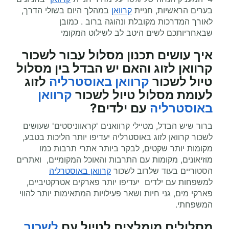
בערים הראשיות, חניית
קרוואן
במהלך היום בשולי הדרך,
לאורך המדרכות מקובלת ונהוגה ברוב . כמובן
שבאחריותכם לשים היטב לב לשילוט המקומי
איך עושים תכנון מסלול עבור לשכור
קרוואן לזוג והאם יש הבדל בין מסלול
טיול לשכור
קרוואן באוסטרליה
לזוג
לעומת מסלול טיול לשכור
קרוואן
באוסטרליה
עם ילדים?
ברור שיש הבדל, מטיילי קרוואנים 'קראווניסטים' שעושים
לשכור קרוואן לזוג באוסטרליה יעדיפו יותר הליכות בטבע,
מקומות יותר שקטים, לבקר ביותר אתרי תרבות כמו
מוזיאונים, מקומות עם התרבות והאוכל המקומיים, ואתרים
הסטוריים בעוד שלרוב לשכור
קרוואן באוסטרליה
למשפחות עם ילדים יעדיפו יותר פארקים אטרקטיביים,
פארקי מים, גני חיות ושאר פעילויות המתאימות יותר להווי
המשפחתי.
מסלולים מומלצים ל
טיול עם
לשכור