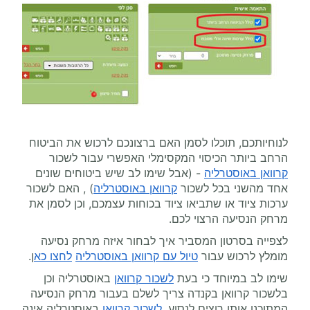
לנוחיותכם, תוכלו לסמן האם ברצונכם לרכוש את הביטוח
הרחב ביותר הכיסוי המקסימלי האפשרי עבור לשכור
קרוואן באוסטרליה
- (אבל שימו לב שיש ביטוחים שונים
אחד מהשני בכל לשכור
קרוואן באוסטרליה
) , האם לשכור
ערכות ציוד או שתביאו ציוד בכוחות עצמכם, וכן לסמן את
מרחק הנסיעה הרצוי לכם.
לצפייה בסרטון המסביר איך לבחור איזה מרחק נסיעה
מומלץ לרכוש עבור
טיול עם קרוואן באוסטרליה
לחצו כא
ן.
שימו לב במיוחד כי בעת
לשכור קרוואן
באוסטרליה וכן
בלשכור קרוואן בקנדה צריך לשלם בעבור מרחק הנסיעה
המתוכנן אותו רוצים לנסוע.
לשכור קרוואן
באוסטרליה אינה