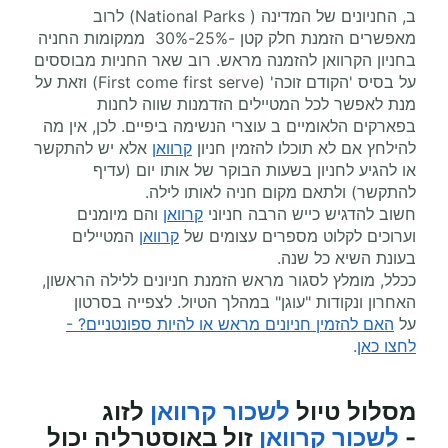
ב, החניונים של המדינה ( National Parks) לרוב
מאפשרים הזמנת חלק קטן -25%-30% ממקומות החניה
בחניון הקרוואן להזמנה מראש. רוב שאר החניות מבוססים
על בסיס 'הקודם זוכה' (First come first serve) וזאת על
מנת לאפשר לכל המטיילים הזדמנות שווה לחנות
בפארקים הלאומיים ב עוצרי הנשימה ביפיים. לכן, אין מה
להילחץ אם לא תוכלו להזמין חניון
קרוואן
אלא יש להתקשר
או להגיע לחניון בשעות הבוקר של אותו יום (עדיף
להתקשר) ולתאם מקום חניה לאותו לילה.
חשוב להדגיש כייש הרבה חניוני
קרוואן
והם מיומנים
וערוכים לקלוט מספרים עצומים של
קרוואן
המטיילים
בעונת השיא כל שנה.
ככלל, מומלץ לסגור מראש הזמנת חניונים ללילה הראשון,
האחרון ונקודות "עוגן" במהלך הטיול. לצפייה בסרטון
על
האם להזמין חניונים מראש או להיות ספונטניים? -
לחצו כאן
.
מסלול טיול
לשכור קרוואן
לזוג
-
לשכור קרוואן
זול באוסטרליה יכול