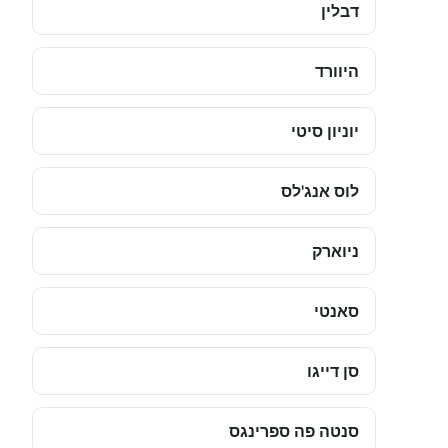
דבלין
היוורד
יוניון סיטי
לוס אנג'לס
ניוארק
סאנטי
סן דייגו
סנטה פה ספרינגס