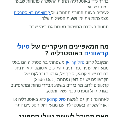
בדרך כלל באוסטרליה תחנות ההשכרה פתוחות שבעה
ימים בשבוע
לעיתים בעונת החורף תחנות טיול
קרוואנים באוסטרליה
מצמצמות את ימי ושעות הפעילות שלהן.
תחנות השכרה מסוימות סגורות גם בימי שבת.
מה המאפיינים העיקריים של
טיולי
קראוונים
באוסטרליה ?
המקובל לרוב
טיול קרוואן
משפחתי באוסטרליה הם בעלי
מנוע דיזל עתיר נפח, תיבת הילוכים אוטומטית או ידנית.
ברובם יש מיקרוגל, סוכך צל, גנרטור ובחלקם של
הקראוונים יש גם דופן נפתחת ( Slide Out)
קראוונים לרוב מאובזרים בשפע אביזרי נוחות ומתאפיינים
בגודל גדול ומפרט טכני עשיר ומפנק.
לאחרונה ניתן גם לעשות
טיול קרוואן
לזוג באוסטרליה או
וואן להשכרה באוסטרליה עם מנועי דיזל חסכוניים יותר
האם מקובל לעשות טיולי קמפינג