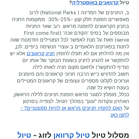
טיול
קרוואנים באוסטרליה
?
ב, החניונים של המדינה ( National Parks) לרוב
מאפשרים הזמנת חלק קטן -25%-30% ממקומות החניה
בחניון הקראוונים להזמנה מראש. רוב שאר החניות
מבוססים על בסיס 'הקודם זוכה' (First come first
serve) וזאת על מנת לאפשר לכל המטיילים הזדמנות שווה
לחנות בפארקים הלאומיים ב עוצרי הנשימה ביפיים. לכן,
אין מה להילחץ אם לא תוכלו להזמין
חניון קראוונים
אלא יש
להתקשר או להגיע לחניון בשעות הבוקר של אותו יום
(עדיף להתקשר) ולתאם מקום חניה לאותו לילה.
חשוב להדגיש כייש הרבה חניוני קראוונים והם מיומנים
וערוכים לקלוט מספרים עצומים של קראוונים המטיילים
בעונת השיא כל שנה.
ככלל, מומלץ לסגור מראש הזמנת חניונים ללילה הראשון,
האחרון ונקודות "עוגן" במהלך הטיול. לצפייה בסרטון
על
האם להזמין חניונים מראש או להיות ספונטניים? -
לחצו כאן
.
מסלול טיול
טיול קרוואן
לזוג -
טיול