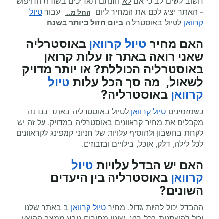
חשוב לשים לב כי אם
לא
הזנתם תאריכים בשורת החיפוש
- האתר יציג לכם את המחיר ליום
עבור
טיול
החל מ...
קרוואן
לטיול באוסטרליה
ביום הזול ביותר בשנה
האם מחיר
טיול קרוואן
באוסטרליה
שאני רואה באתר זו עלות קרואן
באוסטרליה הכוללת? או יותר מדויק
לשאול, מה סך הכל עלות
טיול
קרוואן
באוסטרליה?
כשמזמינים
טיול קרוואן
לטיול באוסטרליה באתר בנדנה
מקבלים את מחיר קראוונים באוסטרליה במדויק. על זה יש
לקחת בחשבון ולהוסיף עלויות של חניוני קמפינג לקראוונים
לכל לילה, דלק, אוכל, בילויים ובזבוזים.
האם יש הבדל עלויות
טיול
קרוואן
באוסטרליה בין היעדים
השונים?
ההבדל יכול להיות גדול. מחיר
טיול קרוואן
ב באתר שלנו
יכול להשתנות בכל רגע, שינוי מחירים נובע ממצב ההיצע