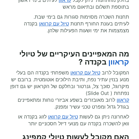
בחלק מהתחנות ניתן לקבל
קראוון
לעיתים בימי ראשון
בתוספת תשלום ובתיאום מראש
תחנות השכרה מסוימות סגורות גם בימי שבת.
לעיתים בעונת החורף תחנות
טיול עם קרוואן
בקנדה
מצמצמות את ימי ושעות הפעילות שלהן.
מה המאפיינים העיקריים של טיולי
קראוון
בקנדה ?
המקובל לרוב
טיול עם קרוואן
משפחתי בקנדה הם בעלי
מנוע בנזין עתיר נפח, ותיבת הילוכים אוטומטית. ברובם יש
מיקרוגל, סוכך צל, גנרטור ובחלקם של הקראוון יש גם דופן
נפתחת ( Slide Out)
קראוון
לרוב מאובזרים בשפע אביזרי נוחות ומתאפיינים
בגודל גדול ומפרט טכני עשיר ומפנק.
לאחרונה ניתן גם לעשות
טיול עם קרוואן
לזוג בקנדה או
וואן להשכרה בקנדה עם מנועי דיזל חסכוניים יותר
האם מקובל לעשות טיולי קמפינג