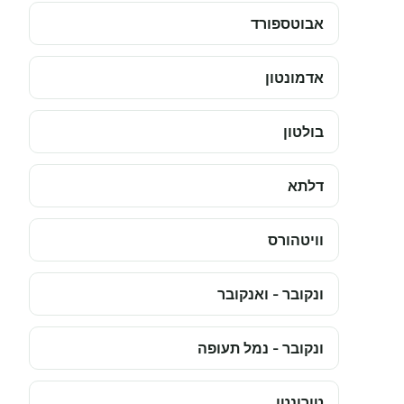
אבוטספורד
אדמונטון
בולטון
דלתא
וויטהורס
ונקובר - ואנקובר
ונקובר - נמל תעופה
טורונטו