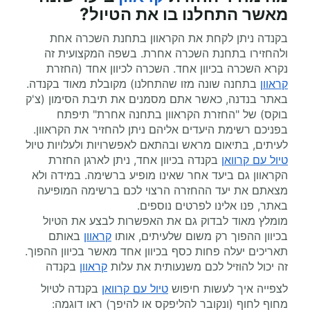
מאשר התחלנו בו את הטיול?
בקנדה ניתן לקחת את הקראוון בתחנת השכרה אחת
ולהחזירו בתחנת השכרה אחרת. בשפה המקצועית זה
נקרא השכרה בכיוון אחד. השכרה לכיוון אחד (החזרת
קראוון
בתחנה שונה מזו שהתחלנו) מקובלת מאוד בקנדה.
באתר בנדנה, כאשר אתם מסמנים את תיבת הסימון (צ'ק
בוקס) של "החזרת הקראוון בתחנה אחרת" תיפתח
בפניכם רשימת היעדים אליהם ניתן להחזיר את הקראוון.
לעיתים, בתיאום מראש ובהתאם לאפשרויות ולעלויות טיול
טיול עם קרוואן
בקנדה בכיוון אחד, ניתן לארגן החזרת
הקראוון גם ביעד אחר שאינו מופיע ברשימה. במידה ולא
מצאתם את יעד ההחזרה הרצוי לכם ברשימה המופיעה
באתר, פנו אלינו לפרטים נוספים.
מומלץ מאוד לבדוק גם את האפשרות לבצע את הטיול
בכיוון ההפוך רק משום שלעיתים, אותו
קראוון
באותם
תאריכים יעלה פחות כסף בכיוון אחד מאשר בכיוון ההפוך.
זה יכול להוזיל לכם משנעותית את עלות
קראוון
בקנדה
לצפייה איך לעשות חיפוש
טיול עם קרוואן
בקנדה לטיול
מחוף לחוף (ונקובר להליפקס או להיפך) ראו דוגמה: