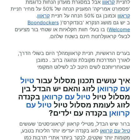
לחניית
קראוון
אבל במסגרת מועדון הנחות כדוגמת
'פספורט אמריקה' המעניק הנחה של 50% על מחיר חניית
קראוון
וכמובן גם 50% הנחה על חניית
קראוון
.
ב יש גם מושג הנקרא 'בונדוקרס'(
Boondockers
Welcome
) בו בעלי חוות חקלאיות או שטחי בור מציעים
לבעלי קראווןלחנות חינם בשטח שלהם.
בערים הראשיות, חניית קראווןמהלך היום בשולי הדרך,
לאורך המדרכות מקובלת ונהוגה ברוב . כמובן
שבאחריותכם לשים היטב לב לשילוט המקומי
איך עושים תכנון מסלול עבור
טיול
עם קרוואן
לזוג והאם יש הבדל בין
מסלול טיול
טיול עם קרוואן
בקנדה
לזוג לעומת מסלול טיול
טיול עם
קרוואן
בקנדה עם ילדים?
ברור שיש הבדל, מטיילי קראוון 'קראווניסטים' שעושים
טיול עם קרוואן
לזוג בקנדה יעדיפו יותר הליכות בטבע,
מקומות יותר שקטים, לבקר ביותר אתרי תרבות כמו