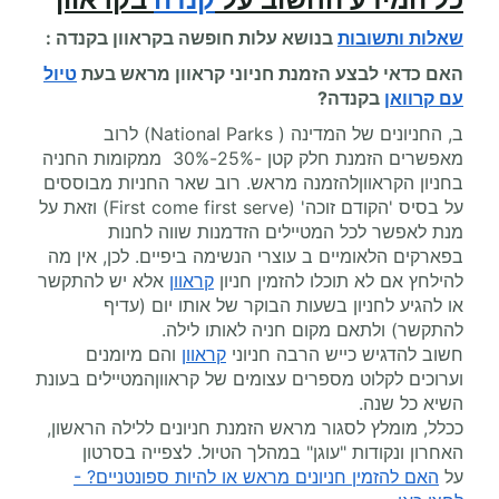
שאלות ותשובות
בנושא עלות
חופשה בקראוון
בקנדה :
האם כדאי לבצע הזמנת חניוני קראוון מראש בעת
טיול
עם קרוואן
בקנדה?
ב, החניונים של המדינה ( National Parks) לרוב
מאפשרים הזמנת חלק קטן -25%-30% ממקומות החניה
בחניון הקראווןלהזמנה מראש. רוב שאר החניות מבוססים
על בסיס 'הקודם זוכה' (First come first serve) וזאת על
מנת לאפשר לכל המטיילים הזדמנות שווה לחנות
בפארקים הלאומיים ב עוצרי הנשימה ביפיים. לכן, אין מה
להילחץ אם לא תוכלו להזמין חניון
קראוון
אלא יש להתקשר
או להגיע לחניון בשעות הבוקר של אותו יום (עדיף
להתקשר) ולתאם מקום חניה לאותו לילה.
חשוב להדגיש כייש הרבה חניוני
קראוון
והם מיומנים
וערוכים לקלוט מספרים עצומים של קראווןהמטיילים בעונת
השיא כל שנה.
ככלל, מומלץ לסגור מראש הזמנת חניונים ללילה הראשון,
האחרון ונקודות "עוגן" במהלך הטיול. לצפייה בסרטון
על
האם להזמין חניונים מראש או להיות ספונטניים? -