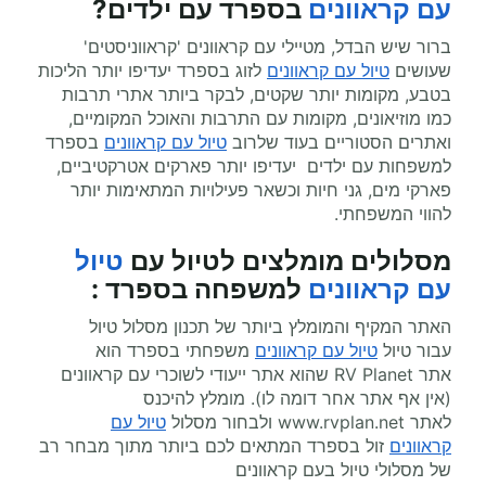
עם קראוונים
בספרד עם ילדים?
ברור שיש הבדל, מטיילי עם קראוונים 'קראווניסטים'
שעושים
טיול עם קראוונים
לזוג בספרד יעדיפו יותר הליכות
בטבע, מקומות יותר שקטים, לבקר ביותר אתרי תרבות
כמו מוזיאונים, מקומות עם התרבות והאוכל המקומיים,
ואתרים הסטוריים בעוד שלרוב
טיול עם קראוונים
בספרד
למשפחות עם ילדים יעדיפו יותר פארקים אטרקטיביים,
פארקי מים, גני חיות וכשאר פעילויות המתאימות יותר
להווי המשפחתי.
מסלולים מומלצים ל
טיול עם
טיול
עם קראוונים
למשפחה בספרד
:
האתר המקיף והמומלץ ביותר של תכנון מסלול טיול
עבור טיול
טיול עם קראוונים
משפחתי בספרד הוא
אתר
RV Planet
שהוא אתר ייעודי לשוכרי עם קראוונים
(אין אף אתר אחר דומה לו). מומלץ להיכנס
לאתר
www.rvplan.net
ולבחור מסלול
טיול עם
קראוונים
זול בספרד המתאים לכם ביותר מתוך מבחר רב
של מסלולי טיול בעם קראוונים