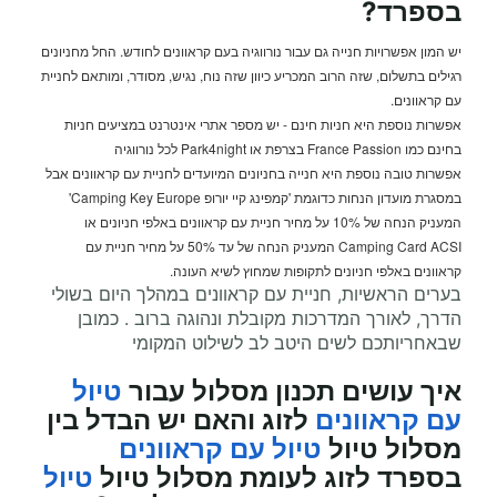
בספרד?
יש המון אפשרויות חנייה גם עבור נורווגיה בעם קראוונים לחודש. החל מחניונים
רגילים בתשלום, שזה הרוב המכריע כיוון שזה נוח, נגיש, מסודר, ומותאם לחניית
עם קראוונים.
אפשרות נוספת היא חניות חינם - יש מספר אתרי אינטרנט במציעים חניות
בחינם כמו France Passion בצרפת או Park4night לכל נורווגיה
אפשרות טובה נוספת היא חנייה בחניונים המיועדים לחניית עם קראוונים אבל
במסגרת מועדון הנחות כדוגמת 'קמפינג קיי יורופ Camping Key Europe'
המעניק הנחה של 10% על מחיר חניית עם קראוונים באלפי חניונים או
Camping Card ACSI המעניק הנחה של עד 50% על מחיר חניית עם
קראוונים באלפי חניונים לתקופות שמחוץ לשיא העונה.
בערים הראשיות, חניית עם קראוונים במהלך היום בשולי
הדרך, לאורך המדרכות מקובלת ונהוגה ברוב . כמובן
שבאחריותכם לשים היטב לב לשילוט המקומי
איך עושים תכנון מסלול עבור
טיול
עם קראוונים
לזוג והאם יש הבדל בין
מסלול טיול
טיול עם קראוונים
בספרד לזוג לעומת מסלול טיול
טיול