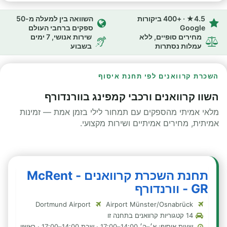
4.5★ · +400 ביקורות
השוואה בין למעלה מ-50
Google
ספקים ברחבי העולם
מחירים סופיים, ללא
שירות אנושי, 7 ימים
עמלות נסתרות
בשבוע
השכרת קרוואנים לפי תחנת איסוף
השוו קרוואנים ורכבי קמפינג בוורנדורף
מלאי אמיתי מהספקים עם תמחור לילי בזמן אמת — זמינות
אמיתית, מחירים אמיתיים ושירות מקצועי.
תחנת השכרת קרוואנים - McRent
GR - וורנדורף
Dortmund Airport
Airport Münster/Osnabrück
14 קטגוריות קרוואנים בתחנה זו
שעות איסוף: א׳–ה׳ 14:00–17:00 · שבת 14:00–17:00 · ראשון