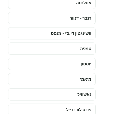
אטלנטה
דנבר - דנוור
וושינגטון די.סי - מנסס
טמפה
יוסטון
מיאמי
נאשוויל
פורט לודרדייל