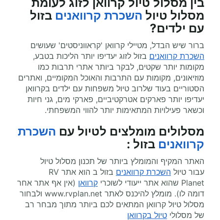
בין מסלול טיול קרוואן לזוג לעומת
מסלול טיול
השכרת קרוואנים
בזול
עם ילדים?
ברור שיש הבדל, מטיילי קרוואן 'קראווניסטים' שעושים
השכרת קרוואנים
בזול לזוג יעדיפו יותר הליכות בטבע,
מקומות יותר שקטים, לבקר ביותר אתרי תרבות כמו
מוזיאונים, מקומות עם התרבות והאוכל המקומיים, ואתרים
הסטוריים בעוד שלרוב טיול משפחות עם ילדים בקרוואן
יעדיפו יותר פארקים אטרקטיביים, פארקי מים, גני חיות
וכשאר פעילויות המתאימות יותר להווי המשפחתי.
מסלולים מומלצים ל
טיול עם
השכרת
קרוואנים
בזול
:
האתר המקיף והמומלץ ביותר של תכנון מסלול טיול
עבור טיול
השכרת קרוואנים
בזול ב הוא אתר
RV
Planet
שהוא אתר ייעודי לשוכרי
קרוואן
(אין אף אתר אחר
דומה לו). מומלץ להיכנס לאתר
www.rvplan.net
ולבחור
מסלול טיול קרוואן המתאים לכם ביותר מתוך מבחר רב
של מסלולי
טיול בקרוואן