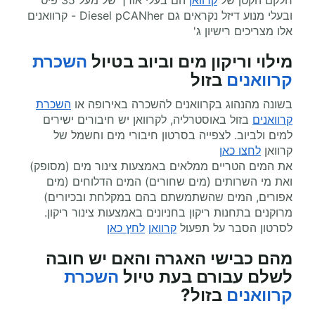
חלקם הקטן של
קרוואן
הם בעלי אורך של מעל 35 פיט
ובעלי מנוע דיזל נקראים גם Diesel pCANher - קרוואנים
אלו מצריכים רישיון ג'
מילוי וריקון מים וביוב ב
טיול
השכרת
קרוואנים
בזול
בשונה מהנהוג בקרוואנים להשכרה באירופה או
השכרת
קרוואנים
בזול באוסטרליה, לקרוואן יש חיבורים ישירים
למים ולביוב. לצפייה בסרטון חיבורי מים וחשמל של
קרוואן
לחצו כאן
את המים הטריים ממלאים באמצעות צינור מים (מסופק)
ואת מי השרותים (מים שחורים) המים הדלוחים (מים
אפורים, המים שהשתמשתם בהם במקלחת ובכיורים)
מרוקנים בתחנות ריקון בחניונים באמצעות צינור ריקון
.
לסרטון הסבר על תפעול
קרוואן
לחץ כאן
מהם כבישי האגרה והאם יש חובה
לשלם עבורם בעת
טיול
השכרת
קרוואנים
בזול
?