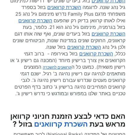
השכרת קרוואנים
בזול ביעדים שונים יש דרישות למינימום
גיל נהג שונה. לדוגמה
השכרת קרוואנים
בזול בספרד
משפחתי מדגם Family Plus נדרש מינימום גיל נהג 25
ואילו לאותו קרוואן בדיוק רק שהפעם
השכרת קרוואנים
בזול בגרמניה, מינימום גיל נהג הוא 21. כלומר, בעת
השכרת קרוואנים
בזול ביעדים שונים, ואף שזה אותו דגם
קראוונים, החוקים שונים במדינות שונות, הביטוחים שונים
ולכן גיל נהג
השכרת קרוואנים
בזול שונה.
ככלל,
השכרת קרוואנים
בזול באירופה - ברוב דגמי
הקרוואנים אין צורך ברישיון מיוחד (המכונה גם רישיון ג' או
רישיון משאית). כמעט כל ה
המוצעים
קרוואנים להשכרה
מותאמים לנהיגה עם רישיון נהיגה ב' רגיל. ישנם דגמי
קרוואנים מעטים שנדרש עבורם רישיון נהיגה ג'. לגבי
קרוואנים המחייבים נהיגה ברישיון ג' כתוב בדף הפרטים
טכניים באתר שלנו במפורש ובמודגש כי נדרש רישיון ג'.
האם כדאי לבצע הזמנת חניוני קרוואן
מראש בעת
השכרת קרוואנים
בזול ?
החניונים של המדינה (National Parks) לרוב מאפשרים