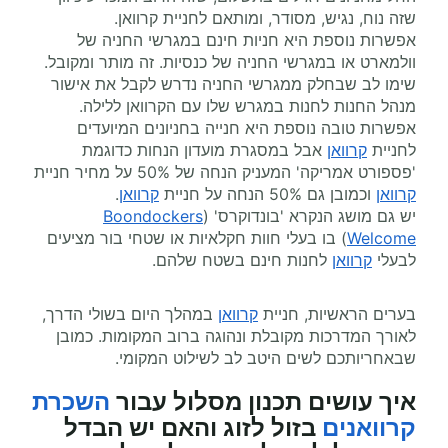
שזה נוח, נגיש, מסודר, ומותאם לחניית קרוואן.
אפשרות נוספת היא חניות חינם במגרשי החניה של
וולמארט או במגרשי החניה של כנסיות. זה מותר ומקובל.
שימו לב שבחלק ממגרשי החניה נדרש לקבל את אישור
מנהל החנות לחנות במגרש שלו עם הקרוואן ללילה.
אפשרות טובה נוספת היא חנייה בחניונים המיועדים
לחניית
קרוואן
אבל במסגרת מועדון הנחות כדוגמת
'פספורט אמריקה' המעניק הנחה של 50% על מחיר חניית
קרוואן
וכמובן גם 50% הנחה על חניית
קרוואן
.
יש גם מושג הנקרא 'בונדוקרס' (
Boondockers
Welcome
) בו בעלי חוות חקלאיות או שטחי בור מציעים
לבעלי
קרוואן
לחנות חינם בשטח שלהם.
בערים הראשיות, חניית
קרוואן
במהלך היום בשולי הדרך,
לאורך המדרכות מקובלת ונהוגה ברוב המקומות. כמובן
שבאחריותכם לשים היטב לב לשילוט המקומי.
איך עושים תכנון מסלול עבור
השכרת
קרוואנים
בזול לזוג והאם יש הבדל