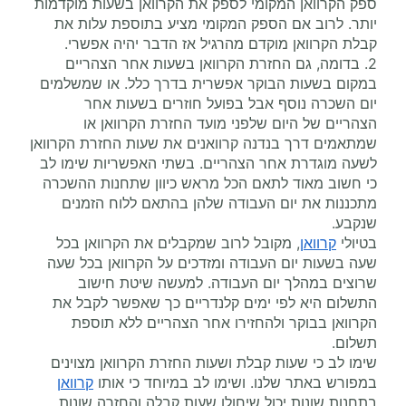
ספק הקרוואן המקומי לספק את הקרוואן בשעות מוקדמות
יותר. לרוב אם הספק המקומי מציע בתוספת עלות את
קבלת הקרוואן מוקדם מהרגיל אז הדבר יהיה אפשרי.
2. בדומה, גם החזרת הקרוואן בשעות אחר הצהריים
במקום בשעות הבוקר אפשרית בדרך כלל. או שמשלמים
יום השכרה נוסף אבל בפועל חוזרים בשעות אחר
הצהריים של היום שלפני מועד החזרת הקרוואן או
שמתאמים דרך בנדנה קרוואנים את שעות החזרת הקרוואן
לשעה מוגדרת אחר הצהריים. בשתי האפשריות שימו לב
כי חשוב מאוד לתאם הכל מראש כיוון שתחנות ההשכרה
מתכננות את יום העבודה שלהן בהתאם ללוח הזמנים
שנקבע.
בטיולי
קרוואן
, מקובל לרוב שמקבלים את הקרוואן בכל
שעה בשעות יום העבודה ומזדכים על הקרוואן בכל שעה
שרוצים במהלך יום העבודה. למעשה שיטת חישוב
התשלום היא לפי ימים קלנדריים כך שאפשר לקבל את
הקרוואן בבוקר ולהחזירו אחר הצהריים ללא תוספת
תשלום.
שימו לב כי שעות קבלת ושעות החזרת הקרוואן מצוינים
במפורש באתר שלנו. ושימו לב במיוחד כי אותו
קרוואן
בתחנות שונות יכול שיחולו שעות קבלה והחזרה שונות.