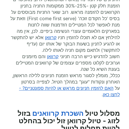
הזמנת חלק קטן -25%-30% ממקומות החניה בחניון
הקרוואנים להזמנה מראש. רוב שאר החניות מבוססים על
בסיס 'כל הקודם זוכה' (First come first serve) וזאת על
מנת לאפשר לכל המטיילים הזדמנות שווה לחנות
בפארקים הלאומיים עוצרי הנשימה ביפיים. לכן, אין מה
להילחץ אם לא תוכלו להזמין חניו
קרוואן
אלא יש להתקשר
או להגיע לחניון בשעות הבוקר של אותו יום (עדיף
להתקשר) ולתאם מקום חניה לאותו לילה.
חשוב להדגיש כייש הרבה חניוני
קרוואן
והם מיומנים
וערוכים לקלוט מספרים עצומים של קרוואנים המטיילים
בעונת השיא כל שנה.
ככלל, מומלץ לסגור מראש הזמנת חניונים ללילה הראשון,
האחרון ונקודות "עוגן" במהלך הטיול. לצפייה בסרטון
על
האם להזמין חניונים מראש או להיות ספונטניים? -
לחצו כאן
.
מסלול טיול
השכרת קרוואנים
בזול
לזוג - טיול קרוואן זול יכול בהחלט
להיות תחליף לטיול