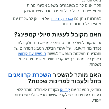
(Slide Out)
הקרוואנים לרוב מאובזרים בשפע אביזרי נוחות
ומתאפיינים בגודל גדול ומפרט טכני עשיר ומפנק.
לאחרונה ניתן גם
או וואן להשכרה עם
השכרת קרוואנים
 בזול
מנועי דיזל חסכוניים יותר
האם מקובל לעשות טיולי קמפינג?
זה המקום לטיולי קמפינג. טיולי קמפינג הם חלק בלתי
נפרד מה די.אן.איי של אתרי הבילוי, הטבע המדהים של
והמדינות השכנות מאפשר לעשות
חופשה עם קרוואן
באופן קל ומהנה כך שתקבלו חוויה משפחתית בלתי
נשכחת
האם מותר
להשכיר
השכרת קרוואנים
בזול
ולעבור למדינות שכנות?
בוודאי, המעבר עם
קרוואן
מקנדה לארה"ב מותר ללא
בעיות. לעיתים נדרש לקבל אישור מראש ולרכוש ביטוח
ייעודי.