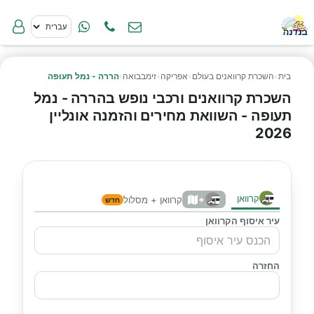
בית
›
השכרת קרוואנים בעולם
›
אפריקה
›
זימבבואה
›
הררה - נמל תעופה
השכרת קרוואנים ורכבי נופש בהררה - נמל
תעופה - השוואת מחירים והזמנה אונליין
2026
קרוואן
+
קרוואן + מסלול
חדש
עיר איסוף הקרוואן
החזרה