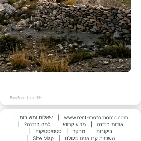
PageType: State (99)
www.rent-motorhome.com
|
שאלות ותשובות
|
אודות בנדנה
|
מדוע קרוואן
|
למה בנדנה?
|
ביקורות
|
מחקר
|
סטטיסטיקות
|
השכרת קרוואנים בעולם
|
Site Map
|