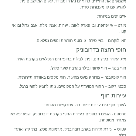
משמשים את התיירים כחוף ים נהדר ומבודד. לאיים המיושבים ניתן
להגיע עם קו מעבורות סדיר.
איים יפים במיוחד:
מיג'ט – אי יפהפה, ובו פארק לאומי, יערות, אגמי מלח, אגם גדול ובו אי
קטן.
האי לוקרום – באי טירה, גן בוטני חורשות ונופים נפלאים.
חופי רחצה בדרובוניק
מזג האוויר בקיץ חם, וניתן לבלות בחופי הים הנפלאים בקרבת העיר.
חוף בנג'י – חוף שיזוף ובילוי בקרבת שער פלוץ'.
חוף קופקבנה – מרוחק מעט מהעיר. חוף מקסים באווירה תיירותית.
סבטי ג'קוב – החוף המועדף על המקומיים. ניתן להגיע לחוף ברגל.
עיירות חוף
לאורך חוף הים עיירות יפות, בהן אטרקציות מהנות:
טרסטנו - הגנים הבוטניים בעיירת החוף בקרבת דוברובניק. שפע יפה של
צמחיה מטופחת.
קטווט – עיירת תיירות בקרב דוברובניק. ארמונות נופש, בתי קיץ ואתרי
בילוי.