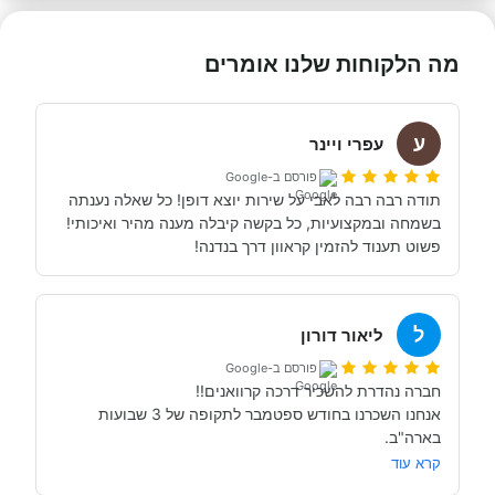
מה הלקוחות שלנו אומרים
ע
עפרי ויינר
פורסם ב-Google
תודה רבה רבה לאבי על שירות יוצא דופן! כל שאלה נענתה 
בשמחה ובמקצועיות, כל בקשה קיבלה מענה מהיר ואיכותי! 
פשוט תענוד להזמין קראוון דרך בנדנה!
ל
ליאור דורון
פורסם ב-Google
אנחנו השכרנו בחודש ספטמבר לתקופה של 3 שבועות 
התהליך היה מאוד קל ונעים! שירות הכי נוח שיש במחירים 
קרא עוד