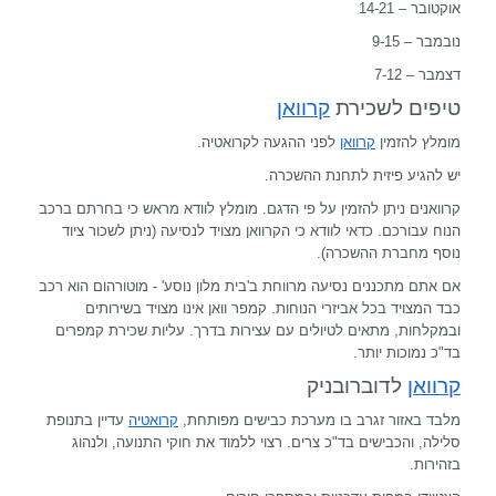
אוקטובר – 14-21
נובמבר – 9-15
דצמבר – 7-12
טיפים לשכירת
קרוואן
מומלץ להזמין
קרוואן
לפני ההגעה לקרואטיה.
יש להגיע פיזית לתחנת ההשכרה.
קרוואנים ניתן להזמין על פי הדגם. מומלץ לוודא מראש כי בחרתם ברכב
הנוח עבורכם. כדאי לוודא כי הקרוואן מצויד לנסיעה (ניתן לשכור ציוד
נוסף מחברת ההשכרה).
אם אתם מתכננים נסיעה מרווחת ב'בית מלון נוסע' - מוטורהום הוא רכב
כבד המצויד בכל אביזרי הנוחות. קמפר וואן אינו מצויד בשירותים
ובמקלחות, מתאים לטיולים עם עצירות בדרך. עליות שכירת קמפרים
בד"כ נמוכות יותר.
קרוואן
לדוברובניק
מלבד באזור
זגרב
בו מערכת כבישים מפותחת,
קרואטיה
עדיין בתנופת
סלילה, והכבישים בד"כ צרים. רצוי ללמוד את חוקי התנועה, ולנהוג
בזהירות.