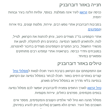
חנייה באזור דוברובניק
כניסה עם
קראוון
לעיר אינה מומלצת. בנוסף, עלויות הלינה בעיר גבוהות
יחסית.
בסביבות דוברובניק אתרי נופש רבים, עיירות, מלונות קטנים, בתי אירוח
ו
קמפינגים
.
אתרי הקמפינג בד"כ מצוידים היטב, וניתן להחנות את הקרוואן, לטייל,
לנוח, ולהתארגן להמשך הנסיעה. בחניונים ניתן להתקלח, לטעון את
מכשירי החשמל, ברוב המקרים הקמפינגים מצוידים בחיבור לאינטרנט,
במטבחים וחדרי כביסה. בקרואטיה אתרי קמפינג רבים מתוחזקים
ומפוארים במיוחד.
טיולים באזור דוברובניק
אם התמקמתם עם הקרוואן בקרבת העיר תוכלו לצאת ל
מסלולי טיול
קצרים באתרים היפים באזור. תוכלו לבחור במסלול נסיעה עם הקרוואן,
בנסיעה בליווי מדריך או במסלול טיולים מאורגן.
טיול קרוואן
לאורך החופים צפונית לדוברובניק יאפשר לכם מסלול נסיעה
בנופים מקסימים, מפרצים כחולים, עיירות מקומיות.
מסלול מהנה הוא טיול לאיי אלפייט הקטנים והמקסימים, מספר איים
השוכנים מול העיר. האיים הלא מיושבים (אליהם ניתן להגיע בסירות),