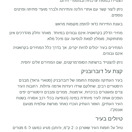
הצטיידו במפות עדכניות ובמספרי חירום.
ניתן ליצור קשר עם אתרי הלינה והתיירות ולברר מועדי פתיחה ופרטים
נוספים.
בעונת התיירות כדאי להזמין מקומות מראש.
מחירי הדלק בקרואטיה אינם גבוהים במיוחד. מאחר וחלק מהדרכים אינן
מתוחזקות, מומלץ לצאת לנסיעה עם מיכל מלא.
המחירים בעיר יכולים להיות יקרים, אך בדרך כלל המחירים בקרואטיה
אינם גבוהים.
ניתן להצטייד ברשתות הסופרמרקטים, שם המחירים זולים יחסית.
קצת על דוברובניק
בעיר העתיקה ומוקפת החומה של דוברובניק (סטארי גראד) מבנים
היסטוריים רבים, שחלקם שרדו רעידות אדמה גדולות. רחובות העיר
צרים ומעוטרים בכיכרות, ארמונות, מנזרים ומבנים היסטוריים יפים
הופכים אותה לעיר מיוחדת במינה (הנסיעה בכלי רכב אסורה בשטח
העיר העתיק). האזור העתיק הוכרז כאתר מורשת עולמית מטעם
אונסק"ו.
טיולים בעיר
טיול על חומות העיר שאורכן כ- 2 ק"מ, ורוחבן מגיע כמעט ל- 6 מטרים