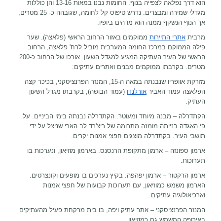
הוא דרך נפלאה לצפייה בנוף. החומות נבנו במאות 13-16 והן כוללות
מגדלי שמירה ומבצרים. נדרש טיפוס קל לחומה, שגובהה כ- 25 מטרים,
אך הנוף הנשקף ממנה הוא מדהים ביופיו.
מרבית
אתרי התיירות
ממוקמים באזור הרחוב הראשי (פלאצה). שער
פילה הממוקם במרכז החומה המערבית מוביל לרח' פלאצה, הרחוב
הראשי של העיר העתיקה המגיע למגדל השעון. אורכו של הרחוב כ-200
מטרים. בקרבתו ממוקמים מבנים ואתרים עתיקים:
מזרקת אוופריו שנבנתה במאה ה-15, המנזר הפרנציסקני, בכיכר קצה
הפלאצה עמוד האביר
אורלנדו
(עמוד הבושה), בקרבתו מגדל השעון
העתיק.
הקתדרלה – מבנה מיוחד ומעוטר. הקתדרלה נבנתה בימי הביניים. על
פי האגדה בנייתה מומנה מתרומה של ריצ'רד לב הארי שניצל על ידי
תושבי העיר. בקתדרלה מוצגים חפצי אמנות יקרים.
ארמון ספונזה – ארמון מתקופת הרנסנס. בארמון מוזיאון, ונערכות בו
תערוכות.
ארמון הרקטור – ארמון יפהפה. בקיץ נערכים בו מופעים וקונצרטים.
הארמון משמש כמוזיאון, עם תערוכות קבועות של חפצי אמנות
וארכיאולוגיה עתיקים.
המנזר הפרנציסקני – אתר עתיק ויפה, בו בית מרקחת פעיל מהעתיקים
באירופה המשמש גם כמוזיאון.