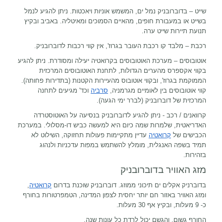
שייט – בדוברובניק נמל ים, המשמש אוניות ויאכטות. ניתן להגיע לנמל
בשייט או במעבורת חופים, מהאיים הסמוכים ומאיטליה. באביב ובקיץ
תנועת תיירות שייט ערה.
רכבת – מלבד קו רכבת העובר בגרוז', אין קווי רכבות לדוברובניק.
אוטובוסים – מערכת האוטובוסים בקרואטיה יעילה ומסודרת. ניתן להגיע
בקווי אקספרס מהערים הגדולות, לתחנת האוטובוסים המרכזית
הממוקמת בגרוז', ובקווי אוטובוס מהעיירות הקטנות (בתדירות פחותה).
קווי אוטובוסים בין לאומיים מגרמניה,
סרביה
וכד' מגיעים לתחנה
המרכזית של דוברובניק (לברר ימי הגעה).
קרוואנים / רכב - ניתן להגיע לדוברובניק בנסיעה על האוטוסטרדה
האדריאטית, שלמרות שמה כיום היא למעשה כביש דו-מסלולי. במערכת
הכבישים של
קרואטיה
עדיין מתקיימות פעולות תחזוקה, השילוט לא
תמיד בשפה האנגלית, מומלץ להשתמש במפות עדכניות ולנהוג
בזהירות.
מזג האוויר בדוברובניק
בדוברניק אקלים ים תיכוני ממוזג. דוברובניק שוכנת בדרום
קרואטיה
,
ומזג האוויר באזור חם יותר יחסית לצפון המדינה, הטמפרטורות בחורף
כ- 9 מעלות, ובקיץ אף 30 מעלות.
החורף גשום, והגשם יכול לרדת כל עונות שנה.