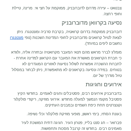
צבטאט – עיירה מדרום לדוברובניק, ממוקמת על חצי אי. מרינה, טיילת
וחופי רחצה.
נסיעה בקרוואן מדוברובניק
דוברובניק ממוקמת בדרום קרואטיה, בקרבת סרביה ומונטנגרו. ניתן
לצאת לטיול קרוואנים מדוברובניק לחופי המדינות השכנות (נופי
מונטנגרו
נחשבים ליפים במיוחד).
מומלץ לברר מראש מהם תנאי המעבר מקרואטיה ובחזרה אליה, ולוודא
כי חברת הקרוואנים מאשרת את המעבר עם הקראוון למדינה אחרת -
לחברות ההשכרה אפשרות לשלול נסיעות לאזורים המוגדרים לא
בטוחים. במידה ונסיעה בקראוונים לא מתאפשרת, ניתן לבחור במסלול
טיול מודרך של יום.
אירועים וחגיגות
בדוברובניק אירועים רבים, פסטיבלים וחגים לאומיים. בחודשי הקיץ
פסטיבל מקומי הנמשך למעלה מחודש. אירועי מוזיקה, ריקודי פולקלור
וקונצרטים תחת כיפת השמיים ובמבנים העתיקים.
בעונת הסתיו, בימי ראשון, מופעי מוזיקת פולקלור וכלי נשיפה.
פברואר – חג סנט בלייז, פטרון העיר. חגיגה דתית המושכת לעיר
מאמינים רבים. בחודש זה קרנבל מסכות ותחפושות.