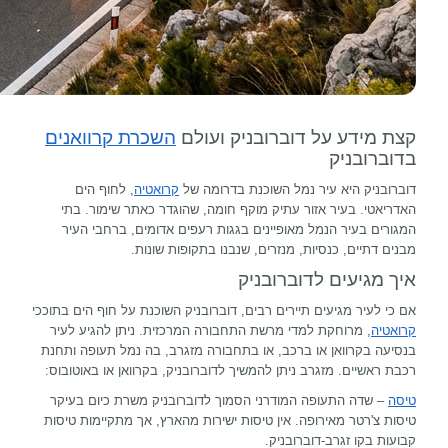
קצת מידע על דוברובניק ועולם
השכרת קרוואנים
בדוברובניק
דוברובניק היא עיר נמל השוכנת בדרומה של
קרואטיה
, לחוף הים
האדריאטי. בעיר אזור עתיק מוקף חומה, שהוגדר כאתר שימור. בתי
המגורים בעיר הנמל מאופיינים בגגות רעפים אדומים, ברחבי העיר
מבנים דתיים, כנסיות, מנזרים, שנבנו בתקופות שונות.
איך מגיעים לדוברובניק
אם כי לעיר מגיעים תיירים רבים, דוברובניק השוכנת על חוף הים בתוככי
קרואטיה
, מרוחקת למדי מרשת התחבורה המרכזית. ניתן להגיע לעיר
בנסיעה בקרוואן או ברכב, או בתחבורה מ
זגרב
, בה נמל תעופה ותחנת
רכבת ראשיים. מזגרב ניתן להמשיך לדוברובניק, בקרוואן או באוטובוס:
טיסה
– שדה התעופה המודרני הסמוך לדוברובניק משרת כיום בעיקר
טיסות צ'רטר מאירופה. אין טיסות ישירות מהארץ, אך מתקיימות טיסות
קבועות בקו זגרב-דוברובניק.