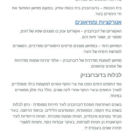
בית הכנסת – בדוברובניק בית כנסת עתיק. במקום מוזיאון המתעד את
חיי היהודים בעיר.
אטרקציות ומוזיאונים
האקווריום של דוברובניק – אקווריום ענק בו מוצגים שפע של דגים,
סוסוני ים, ושאר חיות הים.
המוזיאון הימי – במוזיאון מוצגים פריטים היסטוריים ומודרניים, הקשורים
למורשת הימית של העיר.
מוזיאון לאמנות מודרנית של דוברובניק – אלפי יצירות אמנות מודרניות
של אמנים קרואטים.
לבלות בדוברובניק
נופי החופים היפים הפכו את ערי החוף והאיים למקומות בילוי פופולריים.
לאורך החופים ובערי החוף אתרי לינה שונים, כולל בתי מלון מפוארים
במיוחד.
בשנים האחרונות הופכת דוברובניק לעיר תיירות ממוסדת - ניתן לבלות
בשפע בתי הקפה, המסעדות, המועדונים הליליים, ובחופי הרחצה. בעיר
מבחר בוטיקים איכותיים, חנויות אמנות ומזכרות. חנויות הייחודיות לעיר
הקרואטית הן חנויות לצורפות, בעיקר עבודות כסף, וחנויות למוצרי
תחרה שונים בעבודת יד.