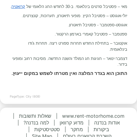
מאי – פסטיבל סרטים בינלאומי. ב-30 לחודש החג הלאומי של
קרואטיה
.
יולי-אוגוסט – פסטיבל הקיץ. מופעי תיאטרון, תערוכות, קונצרטים.
אוגוסט-ספטמבר - פסטיבל תיאטרון.
ספטמבר – פסטיבל קאמרי בארמון הרקטור.
אוקטובר – בתחילת החודש תחרות ספורט ריצה. תחרות ג'ודו
בינלאומית.
דצמבר-ינואר – חגיגות חג המולד והשנה החדשה. מסיבות רחוב ומופעי
בידור.
התוכן הוא בגדר המלצה ואין מטרתו לשמש במקום ייעוץ.
PageType: City (608)
www.rent-motorhome.com
|
שאלות ותשובות
|
אודות בנדנה
|
מדוע קרוואן
|
למה בנדנה?
|
ביקורות
|
מחקר
|
סטטיסטיקות
|
השכרת קרוואנים בעולם
|
Site Map
|