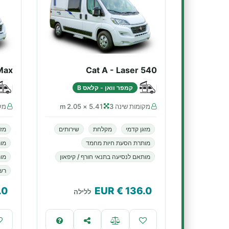
Max
Cat A - Laser 540
קמפר וואן - קלאס B
מקומות שינה 3
5.41 × 2.05 m
מקו
מזגן קדמי
מקלחת
שירותים
מזג
מותרת הסעת חיות מחמד
מו
מותאם לנסיעה בתנאי חורף / קיפאון
מות
רשא
.0
€ EUR
136.0
ללילה