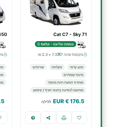
650
Cat C7 - Sky 71
גומחה עליונה - קלאס C
מקומות שינה 7
7.3 × 2.3 m
מקו
מזגן קדמי
מקלחת
שירותים
מזג
מיטת קומתיים
מו
מותרת הסעת חיות מחמד
מות
מותאם לנסיעה בתנאי חורף / קיפאון
.5
€ EUR
176.5
ללילה