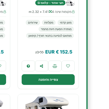
חצי אחוד - קלאס SI
מקומות שינה 4
7.41 × 2.32 m
מקו
מזגן קדמי
מקלחת
שירותים
מזג
מותרת הסעת חיות מחמד
מו
מותאם לנסיעה בתנאי חורף / קיפאון
מות
.5
€ EUR
152.5
ללילה
צפייה והזמנה