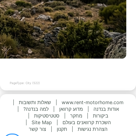
PageType: City (522)
www.rent-motorhome.com
|
שאלות ותשובות
|
אודות בנדנה
|
מדוע קרוואן
|
למה בנדנה?
|
ביקורות
|
מחקר
|
סטטיסטיקות
|
השכרת קרוואנים בעולם
|
Site Map
|
הצהרת נגישות
|
תקנון
|
צור קשר