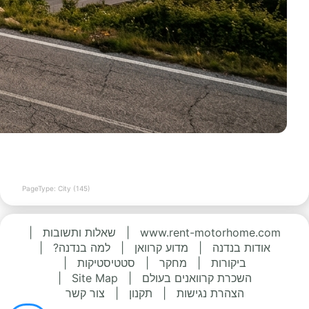
PageType: City (145)
www.rent-motorhome.com
|
שאלות ותשובות
|
אודות בנדנה
|
מדוע קרוואן
|
למה בנדנה?
|
ביקורות
|
מחקר
|
סטטיסטיקות
|
השכרת קרוואנים בעולם
|
Site Map
|
הצהרת נגישות
|
תקנון
|
צור קשר