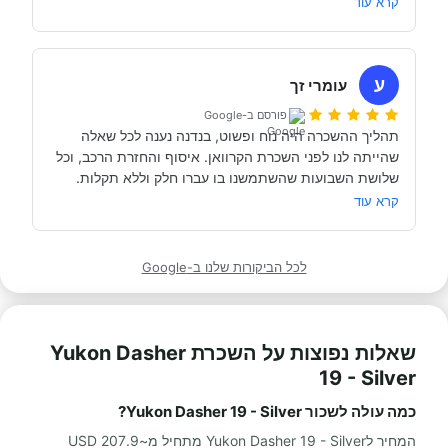
קרא עוד
כבר מדמיינים את סיבוב הקראוון הבא אצל אבי....
השכרנו את הקרוואן בדורטמונד, בגרמניה- קיבלנו את האוטו 
מתוקתק ונקי, במשרדי חברת קרוואנים נקייה ונעימה, עם 
ע
עומרי זך
פורסם ב-Google
תהליך ההשכרה היה נוח ופשוט, בנדנה נענה לכל שאלה 
שהייתה לנו לפני השכרת הקרוואן. איסוף והחזרת הרכב, וכל 
תודה אבי!
מאוד מומלץ לכל מי שרוצה לעשות חופשה בקרוואן.
קרא עוד
לכל הביקורות שלנו ב-Google
שאלות נפוצות על השכרת Yukon Dasher
19 - Silver
כמה עולה לשכור Yukon Dasher 19 - Silver?
המחיר לYukon Dasher 19 - Silver מתחיל מ~207.9 USD