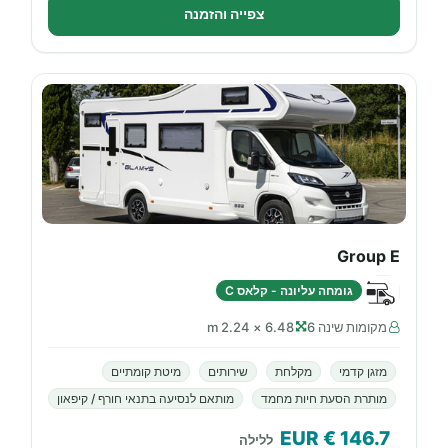
צפייה והזמנה
Group E
גומחה עליונה - קלאס C
מקומות שינה 6
6.48 × 2.24 m
מזגן קדמי
מקלחת
שירותים
מיטת קומתיים
מותרת הסעת חיות מחמד
מותאם לנסיעה בתנאי חורף / קיפאון
€ EUR
146.7
ללילה