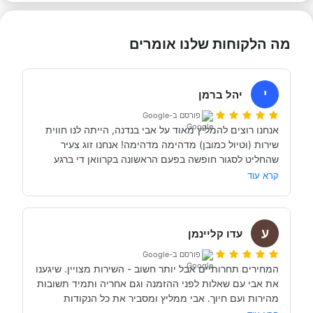
מה הלקוחות שלנו אומרים
י
יהל ברמן
פורסם ב-Google
אנחנו רוצים להמליץ מאוד על אבי בנדנה, הייתה לנו חווית 
שירות (וטיול כמובן) מדהימה מדהימה! אנחנו זוג צעיר 
שהחליט לסגור חופשה בפעם הראשונה בקרוואן די ברגע 
האחרון (נפלאות הקורונה אפשרו לנו את זה, כי משיחה 
קרא עוד
והבנה עם אבי בנדנה ומקריאה באינטרנט הבנו שבד״כ 
התקשרנו והתייעצנו עם מעט מאוד סוכנויות נוספות וברגע 
ע
השיחה הראשון עם אבי בנדנה הרגשנו שאנחנו מדברים עם 
עדו קליינמן
אדם מקצועי, נחמד, קשוב לצרכים שלנו- שמנסה באמת 
פורסם ב-Google
לסגור לנו את החופשה הטובה והמתאימה ביותר עבורנו. הוא 
המחירים תחרותיים אבל יותר חשוב - השירות מצויין. שיגענו 
היה זמין לכל שאלה, לפני ובמהלך השהות שלנו (וכמעט ולא 
את אבי עם שאלות לפני ההזמנה וגם אחריה ותמיד תשובות 
מהירות ועם חיוך. אבי ממליץ ומסביר את כל הנקודות 
של אבי לפני הנסיעה- היו מקצועיים ונתנו מענה מלא לכל 
שקשורות להשכרת הקראוון ותפעולו. מאוד מומלץ. אנחנו 