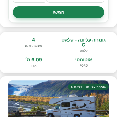
חפש!
גומחה עליונה - קלאס
4
C
מקומות שינה
קלאס
אוטומטי
6.09 מ׳
FORD
אורך
גומחה עליונה - קלאס C