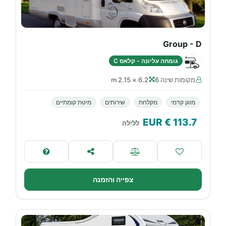
Group - D
גומחה עליונה - קלאס C
מקומות שינה 6
6.2 × 2.15 m
מזגן קדמי
מקלחת
שירותים
מיטת קומתיים
€ EUR
113.7
ללילה
צפייה והזמנה