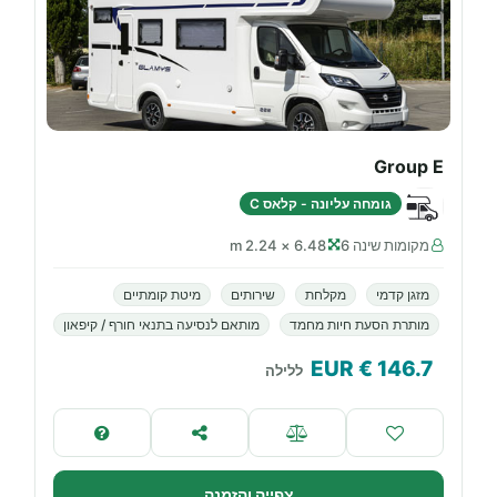
Group E
גומחה עליונה - קלאס C
מקומות שינה 6
6.48 × 2.24 m
מזגן קדמי
מקלחת
שירותים
מיטת קומתיים
מותרת הסעת חיות מחמד
מותאם לנסיעה בתנאי חורף / קיפאון
€ EUR
146.7
ללילה
צפייה והזמנה