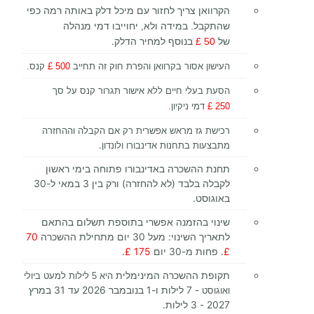
הקרוואן צריך לחזור עם מיכל דלק באותה רמה כפי
שהתקבל. במידה ולא, יחוייבו דמי מנהלה
.
של
50
£
בנוסף למחיר הדלק
העישון אסור בקרוואן והפרת חוק זה תחייב
500 £
קנס.
הסעת בעלי חיים ללא אישור תגרור קנס על סך
250 £
דמי ניקיון.
רכישת גז מראש אפשרית רק אם הקבלה וההחזרה
מתבצעות בתחנות אדינבורו ולונדון.
תחנת ההשכרה באדינבורו פתוחה בימי ראשון
לקבלה בלבד (לא להחזרה) ורק בין 3 במאי ל-30
באוגוסט.
שינוי בהזמנה אפשרי בתוספת תשלום בהתאם
לתאריך השינוי: מעל 30 יום מתחילת ההשכרה
70
£
. פחות מ-30 יום
175 £
.
תקופת ההשכרה המינימלית
היא 5 לילות למעט ביולי
- 7 לילות ו-1 בנובמבר 2026 עד 31 במרץ
ואוגוסט
2027 - 3 לילות.