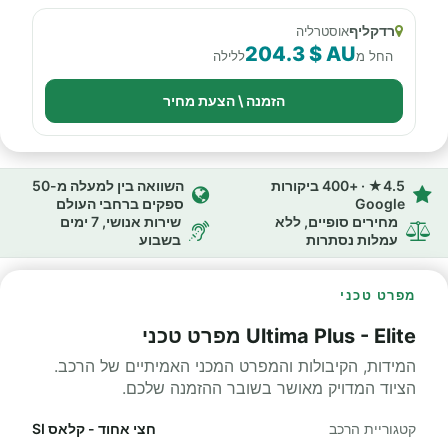
רדקליף
אוסטרליה
204.3 $ AU
החל מ
ללילה
הזמנה \ הצעת מחיר
4.5★ · +400 ביקורות
השוואה בין למעלה מ-50
Google
ספקים ברחבי העולם
מחירים סופיים, ללא
שירות אנושי, 7 ימים
עמלות נסתרות
בשבוע
מפרט טכני
Ultima Plus - Elite מפרט טכני
המידות, הקיבולות והמפרט המכני האמיתיים של הרכב.
הציוד המדויק מאושר בשובר ההזמנה שלכם.
קטגוריית הרכב
חצי אחוד - קלאס SI