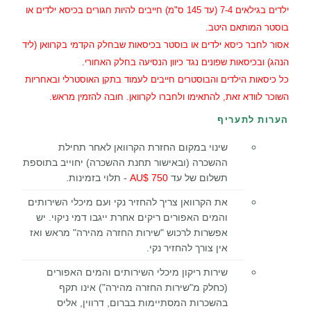
ילדים בגילאים 7-4 (עד 145 ס"מ) חייבים להיות חגורים בכיסא ילדים או
בוסטר המותאם היטב.
אסור לחבר כיסא ילדים או בוסטר בכיסאות שבחלק הקדמי בקרוואן (ליד
הנהג) ובכיסאות שפונים נגד כיוון הנסיעה בחלק האחורי.
כל כיסאות הילדים והבוסטרים חייבים לעמוד בתקן האוסטרלי ובאחריות
השוכר לוודא זאת, להתאימו ולחברו לקרוואן. חובה להזמין מראש.
הערות לתעריף
שינוי במקום החזרת הקרוואן לאחר תחילת
ההשכרה (ובאישור תחנת ההשכרה) יחוייב בתוספת
תשלום של עד
750 $AU
- תלוי בזמינות.
את הקרוואן צריך להחזיר נקי ועם מיכלי השירותים
והמים האפורים ריקים אחרת ייגבו דמי ניקוי. יש
אפשרות לרכוש "שירות החזרה מהירה" מראש ואז
אין צורך להחזיר נקי.
שירות ריקון מיכלי השירותים והמים האפורים
(כחלק מ"שירות החזרה מהירה") אינו תקף
בהשכרות המסתיימות בברום, דרווין, אליס