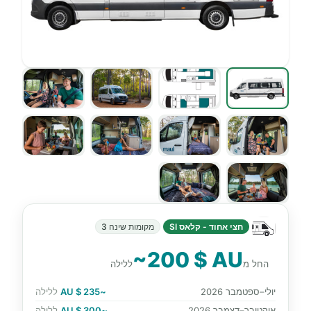
חצי אחוד - קלאס SI
מקומות שינה 3
~200 $ AU
החל מ
ללילה
יולי–ספטמבר 2026
~235 $ AU
ללילה
אוקטובר–דצמבר 2026
~300 $ AU
ללילה