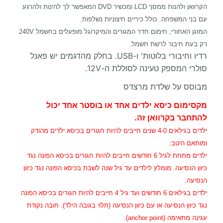
הקרוואן ולהנות ממסך LCD ומכשיר DVD המאפשר לך להינות ולהרגע
עם בני המשפחה. כולל כיריים חיצוניות נשלפות.
המזגן האחורי, חימום חדר המגורים והמיקרוגל מופעלים בחשמל 240V
רק בעת חיבור לרשת חשמל.
רדיו וחיבורי בלוטות' ו-USB. בחלק מהדגמים יש פאנל
סולרי המספק טעינה לסוללת ה-12V.
מבוסס על שלדת מרצדס
מקסימום כיסא ילדים אחד או בוסטר אחד יכול
להתחבר בקרוואן זה.
ילדים בגילאים 4-0 שנים חייבים להיות חגורים בכיסא ילדים מהודק
ומותאם היטב:
ילדים מתחת לגיל 6 חודשים חייבים להיות חגורים בכיסא הפונה נגד
כיוון הנסיעה. מומלץ לילדים עד גיל שנה לשבת בכיסא הפונה נגד כיוון
הנסיעה.
ילדים בגילאים 6 חודשים ועד גיל 4 חייבים להיות חגורים בכיסא הפונה
נגד כיוון הנסיעה או עם כיוון הנסיעה (תלוי בגובה הילד). חובה נקודת
עגינה מתאימה (anchor point).