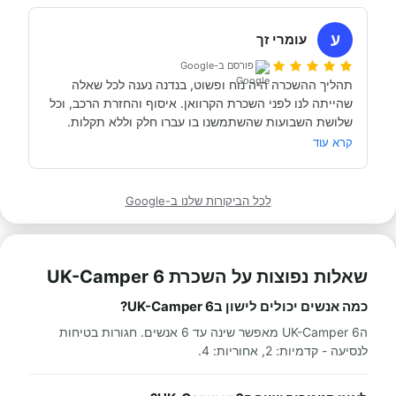
השכרנו את הקרוואן בדורטמונד, בגרמניה- קיבלנו את האוטו 
מתוקתק ונקי, במשרדי חברת קרוואנים נקייה ונעימה, עם 
ע
עומרי זך
פורסם ב-Google
תהליך ההשכרה היה נוח ופשוט, בנדנה נענה לכל שאלה 
שהייתה לנו לפני השכרת הקרוואן. איסוף והחזרת הרכב, וכל 
תודה אבי!
מאוד מומלץ לכל מי שרוצה לעשות חופשה בקרוואן.
קרא עוד
לכל הביקורות שלנו ב-Google
שאלות נפוצות על השכרת UK-Camper 6
כמה אנשים יכולים לישון בUK-Camper 6?
הUK-Camper 6 מאפשר שינה עד 6 אנשים. חגורות בטיחות
לנסיעה - קדמיות: 2, אחוריות: 4.