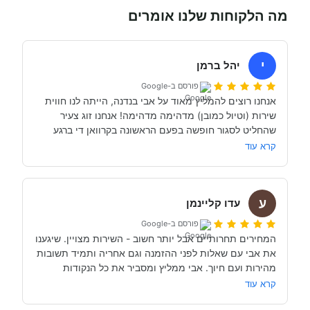
מה הלקוחות שלנו אומרים
י
יהל ברמן
פורסם ב-Google
אנחנו רוצים להמליץ מאוד על אבי בנדנה, הייתה לנו חווית 
שירות (וטיול כמובן) מדהימה מדהימה! אנחנו זוג צעיר 
שהחליט לסגור חופשה בפעם הראשונה בקרוואן די ברגע 
האחרון (נפלאות הקורונה אפשרו לנו את זה, כי משיחה 
קרא עוד
והבנה עם אבי בנדנה ומקריאה באינטרנט הבנו שבד״כ 
התקשרנו והתייעצנו עם מעט מאוד סוכנויות נוספות וברגע 
ע
השיחה הראשון עם אבי בנדנה הרגשנו שאנחנו מדברים עם 
עדו קליינמן
אדם מקצועי, נחמד, קשוב לצרכים שלנו- שמנסה באמת 
פורסם ב-Google
לסגור לנו את החופשה הטובה והמתאימה ביותר עבורנו. הוא 
המחירים תחרותיים אבל יותר חשוב - השירות מצויין. שיגענו 
היה זמין לכל שאלה, לפני ובמהלך השהות שלנו (וכמעט ולא 
את אבי עם שאלות לפני ההזמנה וגם אחריה ותמיד תשובות 
מהירות ועם חיוך. אבי ממליץ ומסביר את כל הנקודות 
של אבי לפני הנסיעה- היו מקצועיים ונתנו מענה מלא לכל 
שקשורות להשכרת הקראוון ותפעולו. מאוד מומלץ. אנחנו 
קרא עוד
כבר מדמיינים את סיבוב הקראוון הבא אצל אבי....