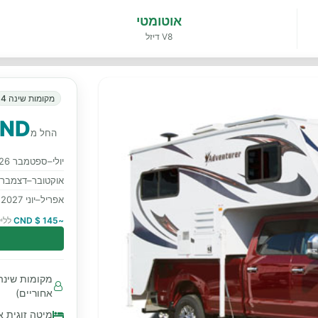
אוטומטי
V8 דיזל
מקומות שינה 4
CND
החל מ
יולי–ספטמבר 2026
אוקטובר–דצמבר 2026
אפריל–יוני 2027
~145 $ CND
לליל
אחוריים)
מיטה זוגית א