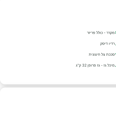
מקרר - כולל פריזר
רדיו דיסק
סככת צל חיצונית
מיכל גז - גז פרופן 32 ק"ג