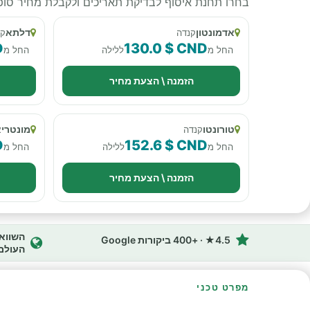
בחרו תחנת איסוף לבדיקת תאריכים ולקבלת מחיר סופי
אדמונטון
דלתא
קנדה
קנ
D
130.0 $ CND
החל מ
ללילה
החל מ
הזמנה \ הצעת מחיר
טורונטו
מונטריא
קנדה
D
152.6 $ CND
החל מ
ללילה
החל מ
הזמנה \ הצעת מחיר
4.5★ · +400 ביקורות Google
העולם
מפרט טכני