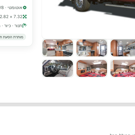
אוטומטי · V8 דיזל
7.32 × 2.82 מ׳ (≈ 24 רגל)
תנור · כיור ·
מותרת הסעת חי