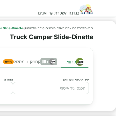
בנדנה השכרת קרוואנים
בית
›
השכרת קרוואנים בעולם
›
ארה"ב
›
קנדה
›
אדמונטון
›
r Slide-Dinette
Truck Camper Slide-Dinette
קרוואן + מסלול
קרוואן
+
חדש
עיר איסוף הקרוואן
החזרה