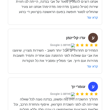
אנחנו רוצים להמליץ מאוד על אבי בנדנה, הייתה לנו חווית 
שירות (וטיול כמובן) מדהימה מדהימה! אנחנו זוג צעיר 
שהחליט לסגור חופשה בפעם הראשונה בקרוואן די ברגע 
האחרון (נפלאות הקורונה אפשרו לנו את זה, כי משיחה 
קרא עוד
והבנה עם אבי בנדנה ומקריאה באינטרנט הבנו שבד״כ 
התקשרנו והתייעצנו עם מעט מאוד סוכנויות נוספות וברגע 
ע
השיחה הראשון עם אבי בנדנה הרגשנו שאנחנו מדברים עם 
עדו קליינמן
אדם מקצועי, נחמד, קשוב לצרכים שלנו- שמנסה באמת 
פורסם ב-Google
לסגור לנו את החופשה הטובה והמתאימה ביותר עבורנו. הוא 
המחירים תחרותיים אבל יותר חשוב - השירות מצויין. שיגענו 
היה זמין לכל שאלה, לפני ובמהלך השהות שלנו (וכמעט ולא 
את אבי עם שאלות לפני ההזמנה וגם אחריה ותמיד תשובות 
מהירות ועם חיוך. אבי ממליץ ומסביר את כל הנקודות 
של אבי לפני הנסיעה- היו מקצועיים ונתנו מענה מלא לכל 
שקשורות להשכרת הקראוון ותפעולו. מאוד מומלץ. אנחנו 
קרא עוד
כבר מדמיינים את סיבוב הקראוון הבא אצל אבי....
השכרנו את הקרוואן בדורטמונד, בגרמניה- קיבלנו את האוטו 
מתוקתק ונקי, במשרדי חברת קרוואנים נקייה ונעימה, עם 
ע
עומרי זך
פורסם ב-Google
תהליך ההשכרה היה נוח ופשוט, בנדנה נענה לכל שאלה 
שהייתה לנו לפני השכרת הקרוואן. איסוף והחזרת הרכב, וכל 
תודה אבי!