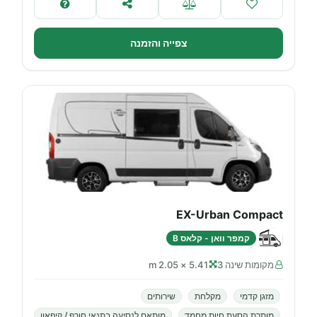
צפייה והזמנה
EX-Urban Compact
קמפר וואן - קלאס B
מקומות שינה 3
5.41 × 2.05 m
מזגן קדמי
מקלחת
שירותים
מותרת הסעת חיות מחמד
מותאם לנסיעה בתנאי חורף / קיפאון