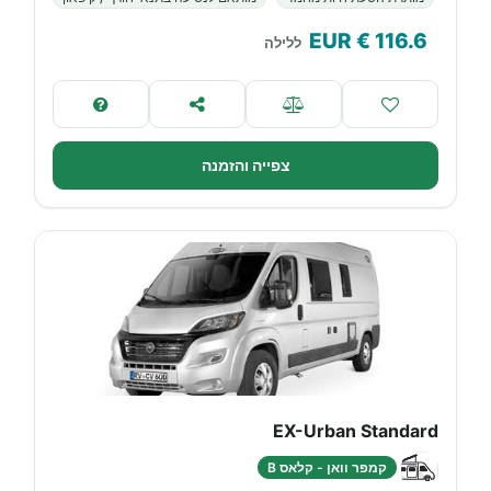
€ EUR
116.6
ללילה
צפייה והזמנה
EX-Urban Standard
קמפר וואן - קלאס B