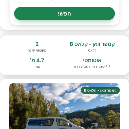
חפש!
קמפר וואן - קלאס B
2
קלאס
מקומות שינה
אוטומטי
4.7 מ׳
3.5 ליטר בנזין נטול עופרת
אורך
קמפר וואן - קלאס B