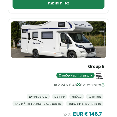
צפייה והזמנה
Group E
גומחה עליונה - קלאס C
מקומות שינה 6
6.48 × 2.24 m
מזגן קדמי
מקלחת
שירותים
מיטת קומתיים
מותרת הסעת חיות מחמד
מותאם לנסיעה בתנאי חורף / קיפאון
€ EUR
146.7
ללילה