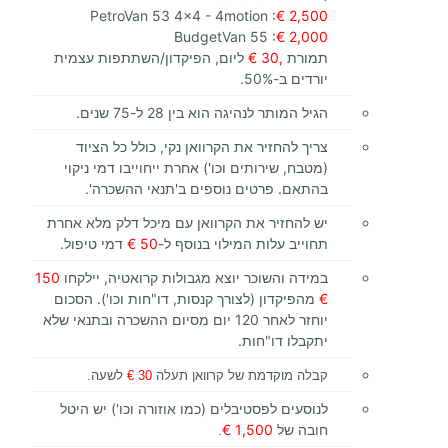
PetroVan 53 4x4 - 4motion
:
2,500 €
BudgetVan 55
:
2,000 €
תמורת
,30 €
ליום, הפיקדון/השתתפות עצמית
יורדים ב-50%.
הגיל המותר לנהיגה הוא בין 28 ל-75 שנים.
צריך להחזיר את הקרוואן נקי, כולל כל הציוד
(מטבח, שירותים וכו') אחרת ייחוייבו דמי ניקוי
בהתאם. פרטים נוספים ב'תנאי ההשכרה'.
יש להחזיר את הקרוואן עם מיכל דלק מלא אחרת
תחוייב עלות המילוי בנוסף ל-
50 €
דמי טיפול.
במידה והשוכר יוצא מגבולות קרואטיה, יילקחו
150
€
מהפיקדון (לצורך קנסות, דו"חות וכו'). הסכום
יוחזר לאחר 120 יום מסיום ההשכרה ובתנאי שלא
יתקבלו דו"חות.
קבלה מוקדמת של קרוואן תעלה
30 €
לשעה.
לנוסעים לפסטיבלים (כמו אוזורה וכו') יש היטל
חובה של
1,500 €
.