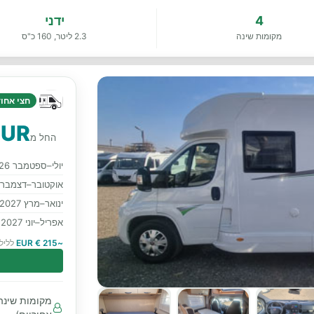
4
ידני
מקומות שינה
2.3 ליטר, 160 כ"ס
חצי אחוד 
EUR
החל מ
יולי–ספטמבר 2026
אוקטובר–דצמבר 2026
ינואר–מרץ 2027
אפריל–יוני 2027
~215 € EUR
לליל