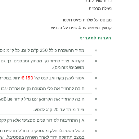
כרית אוויר לנהג
נעילה מרכזית
מב
וסס על שלדת פיאט דוקטו
קרוואן בשימוש עד 4 שנים על הכביש
הערות לתעריף
מחיר ההשכרה כולל 250 ק"מ ליום. כל ק"מ נוסף עולה
הקרוואן צריך לחזור נקי מבחוץ ומבפנים. כך גם 
מושבים/מזרונים).
אסור לעשן בקרוואן. קנס של
150 €
יחול במקרה 
חובה להחזיר את כלי המטבח נקיים אחרת יגבו
חובה להחזיר את הקרוואן עם נוזל קירור AdBlue מלא, אחרת יגבו דמי מילוי של
ציוד מותר עד 20 ק"ג לנוסע.
אין התחייבות לסידור פנים ספציפי אלא רק לקט
היטל פסטיבל: חלק מהספקים בחו"ל דורשים תשל
במצב תחזוקה ירוד לאחר השהיה בפסטיבל, ושיק