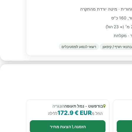
אחורית · מיטה יורדת מהתקרה
ור · מקלחת
תנאי חורף / קיפאון
רשאי לנסוע לפסטיבלים
בודפשט - נמל תעופה
הונגריה
172.9 € EUR
החל מ
ללילה
הזמנה \ הצעת מחיר