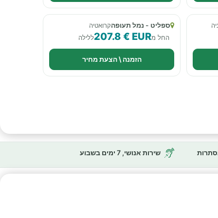
ספליט - נמל תעופה
יה
קרואטיה
207.8 € EUR
החל מ
ללילה
הזמנה \ הצעת מחיר
נסתרות
שירות אנושי, 7 ימים בשבוע