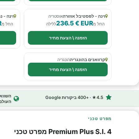
וינה - לפסטיבל אוזורה
וינה - 
אוסטריה
R
236.5 € EUR
החל מ
ללילה
החל מ
הזמנה \ הצעת מחיר
קרוואנים בהונגריה
הונגריה
הזמנה \ הצעת מחיר
4.5★ · +400 ביקורות Google
העולם
מפרט טכני
Premium Plus S.I. 4 מפרט טכני