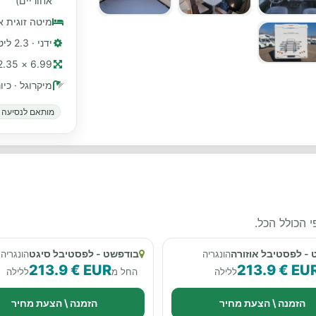
אחוריים)
מיטה זוגית 
ידני · 2.3 ליטר, 160 כ"ס
6.99 × 2.35 מ׳ (≈ 23 רגל)
מיקרוגל · כי
מותאם לנסיעה ב
 הכולל הכל.
- לפסטיבל אוזורה
בודפשט - לפסטיבל סיגט
הונגריה
הונגריה
213.9 € EUR
213.9 € EU
ללילה
החל מ
ללילה
הזמנה \ הצעת מחיר
הזמנה \ הצעת מחיר