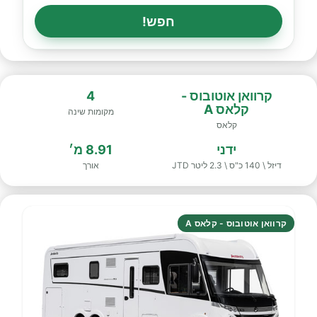
חפש!
קרוואן אוטובוס -
4
קלאס A
מקומות שינה
קלאס
ידני
8.91 מ׳
דיזל \ 140 כ"ס \ 2.3 ליטר JTD
אורך
קרוואן אוטובוס - קלאס A