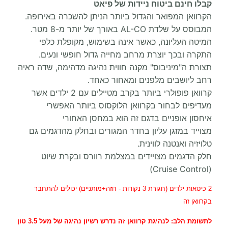
קבלו חינם ביטוח ניידות של פיאט
הקרוואן המפואר והגדול ביותר הניתן להשכרה באירופה.
המבוסס על שלדת AL-CO באורך של יותר מ-8 מטר.
המיטה העליונה, כאשר אינה בשימוש, מקופלת כלפי
התקרה ובכך יוצרת מרחב מחייה גדול חופשי ונעים.
תצורת ה"מיניבוס" מקנה חווית נהיגה מדהימה, שדה ראיה
רחב ליושבים מלפנים ומאחור כאחד.
קרוואן פופולרי ביותר בקרב מטיילים עם 2 ילדים אשר
מעדיפים לבחור בקרוואן הלוקסוס ביותר האפשרי
איחסון אופניים בדגם זה הוא במחסן האחורי
מצוייד במזגן עליון בחדר המגורים ובחלק מהדגמים גם
טלויזיה ואנטנה לווינית.
חלק הדגמים מצויידים במצלמת רוורס ובקרת שיוט
(Cruise Control)
2 כיסאות ילדים (חגורת 3 נקודות - חזה+מותניים) יכולים להתחבר
בקרוואן זה
לתשומת הלב
:
לנהיגת
קרוואן זה נדרש רשיון נהיגה של מעל 3.5 טון