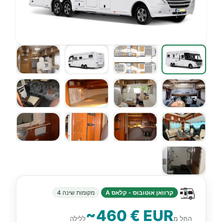
קרוואן אוטובוס - קלאס A
מקומות שינה 4
~460 € EUR
החל מ
ללילה