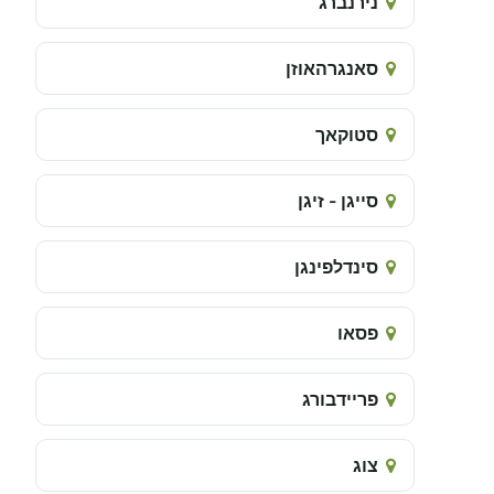
נירנברג
סאנגרהאוזן
סטוקאך
סייגן - זיגן
סינדלפינגן
פסאו
פריידבורג
צוג