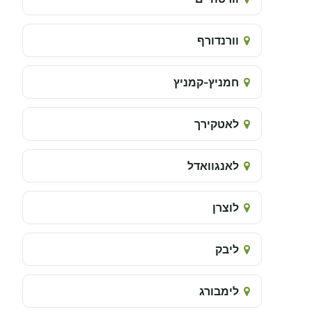
וורנדורף
חמניץ-קמניץ
לאטקירך
לאנגוואדל
לוצרן
ליבק
לימבורג