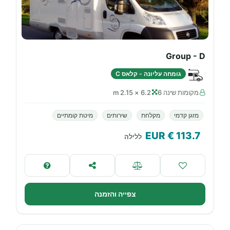
Group - D
גומחה עליונה - קלאס C
מקומות שינה 6
6.2 × 2.15 m
מזגן קדמי
מקלחת
שירותים
מיטת קומתיים
€ EUR
113.7
ללילה
צפייה והזמנה