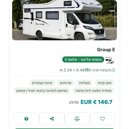
Group E
גומחה עליונה - קלאס C
מקומות שינה 6
6.48 × 2.24 m
מזגן קדמי
מקלחת
שירותים
מיטת קומתיים
מותרת הסעת חיות מחמד
מותאם לנסיעה בתנאי חורף / קיפאון
€ EUR
146.7
ללילה