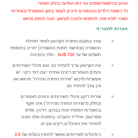
הנהג) ובכיסאות שפונים נגד כיוון הנסיעה בחלק האחורי.
כל כיסאות הילדים והבוסטרים חייבים לעמוד בתקן האוסטרלי ובאחריות
השוכר לוודא זאת, להתאימו ולחברו לקרוואן. חובה להזמין מראש.
הערות לתעריף
שינוי במקום החזרת הקרוואן לאחר תחילת
ההשכרה (ובאישור תחנת ההשכרה) יחוייב בתוספת
תשלום של עד
750 $AU
- תלוי בזמינות.
את הקרוואן צריך להחזיר נקי ועם מיכלי השירותים
והמים האפורים ריקים אחרת ייגבו דמי ניקוי. יש
אפשרות לרכוש "שירות החזרה מהירה" מראש ואז
אין צורך להחזיר נקי.
שירות ריקון מיכלי השירותים והמים האפורים
(כחלק מ"שירות החזרה מהירה") אינו תקף
בהשכרות המסתיימות בברום, דרווין, אליס
ספרינגס, אדלייד והוברט. בתחנות אלה חובה
להחזיר את המיכלים ריקים ונקיים.
כימיכלים לשירותים אפשר להזמין בעלות של
3.6