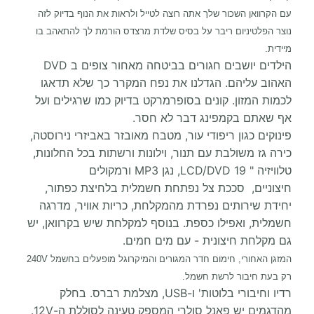
עם הקרוואן השכור שלך אתה רוצה לטייל ולראות את הנוף בדיוק לזה
נוצר הפלטיניום ריבר על בסיס שלדת מרצדס הורמת לך להתאהב בו
מיידית.
הילדים יושבים חגורים בביטחה מאחור צופים ב DVD
האהוב עליהם. הגדלנו את נפח המקרר כך שלא תדאגו
לכמות המזון. קונים בסופרמרקט בדיוק כמו שרגילים ועל
אף שאתם בקמפינג דבר לא חסר.
פינוקים כגון ריפודי עור, מטבח מאובזר באביזרי נירוסטה,
כירה גז משולבת עם תנור, וילונות ורשתות בכל החלונות,
טלוויזיה " 19 LCD/DVD, נגן MP3 ורמקולים
חיצוניים, סככת צל נפתחת חשמלית בלחיצת כפתור,
יחידת שירותים נפרדת מהמקלחת, כריות אוויר, מדרגה
חשמלית, ואפילו כספת. בנוסף למקלחת שיש בקרוואן, יש
גם מקלחת חיצונית - עם מים חמים.
המזגן האחורי, חימום חדר המגורים והמיקרוגל מופעלים בחשמל 240V
רק בעת חיבור לרשת חשמל.
רדיו וחיבורי בלוטות' ו-USB, מצלמת רברס. בחלק
מהדגמים יש פאנל סולרי המספק טעינה לסוללת ה-12V.