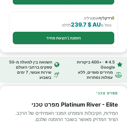
רדקליף
אוסטרליה
239.7 $ AU
החל מ
ללילה
הזמנה \ הצעת מחיר
4.5★ · +400 ביקורות
השוואה בין למעלה מ-50
Google
ספקים ברחבי העולם
מחירים סופיים, ללא
שירות אנושי, 7 ימים
עמלות נסתרות
בשבוע
מפרט טכני
Platinum River - Elite מפרט טכני
המידות, הקיבולות והמפרט המכני האמיתיים של הרכב.
הציוד המדויק מאושר בשובר ההזמנה שלכם.