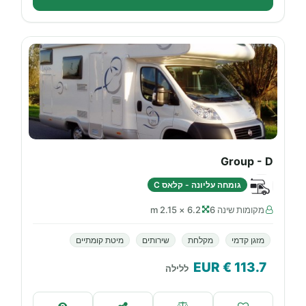
Group - D
גומחה עליונה - קלאס C
מקומות שינה 6
6.2 × 2.15 m
מזגן קדמי
מקלחת
שירותים
מיטת קומתיים
€ EUR
113.7
ללילה