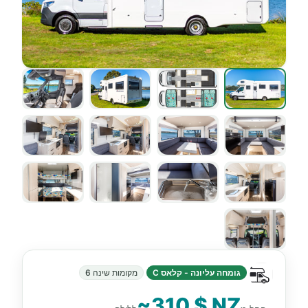
גומחה עליונה - קלאס C
מקומות שינה 6
~310 $ NZ