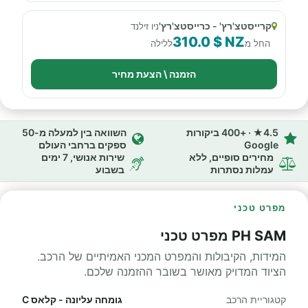
קרייסטצ'רץ' - כרייסטצ'רץ'
ניו זילנד
310.0 $ NZ
החל מ
ללילה
הזמנה \ הצעת מחיר
4.5★ · +400 ביקורות
השוואה בין למעלה מ-50
Google
ספקים ברחבי העולם
מחירים סופיים, ללא
שירות אנושי, 7 ימים
עמלות נסתרות
בשבוע
מפרט טכני
PH SAM מפרט טכני
המידות, הקיבולות והמפרט המכני האמיתיים של הרכב.
הציוד המדויק מאושר בשובר ההזמנה שלכם.
קטגוריית הרכב
גומחה עליונה - קלאס C