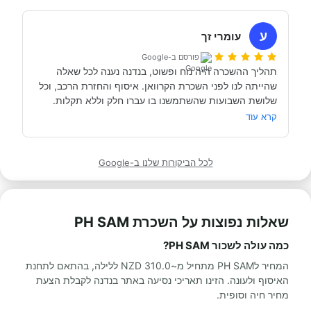
השכרנו את הקרוואן בדורטמונד, בגרמניה- קיבלנו את האוטו 
מתוקתק ונקי, במשרדי חברת קרוואנים נקייה ונעימה, עם 
ע
עומרי זך
פורסם ב-Google
תהליך ההשכרה היה נוח ופשוט, בנדנה נענה לכל שאלה 
שהייתה לנו לפני השכרת הקרוואן. איסוף והחזרת הרכב, וכל 
תודה אבי!
מאוד מומלץ לכל מי שרוצה לעשות חופשה בקרוואן.
קרא עוד
לכל הביקורות שלנו ב-Google
שאלות נפוצות על השכרת PH SAM
כמה עולה לשכור PH SAM?
המחיר לPH SAM מתחיל מ~310.0 NZD ללילה, בהתאם לתחנת
האיסוף ולעונה. הזינו תאריכי נסיעה באתר בנדנה לקבלת הצעת
מחיר חיה וסופית.