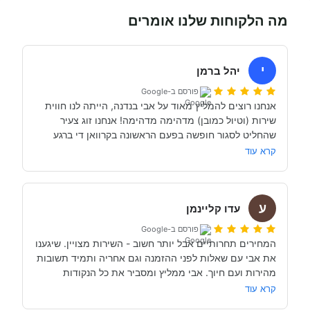
מה הלקוחות שלנו אומרים
י
יהל ברמן
פורסם ב-Google
אנחנו רוצים להמליץ מאוד על אבי בנדנה, הייתה לנו חווית 
שירות (וטיול כמובן) מדהימה מדהימה! אנחנו זוג צעיר 
שהחליט לסגור חופשה בפעם הראשונה בקרוואן די ברגע 
האחרון (נפלאות הקורונה אפשרו לנו את זה, כי משיחה 
קרא עוד
והבנה עם אבי בנדנה ומקריאה באינטרנט הבנו שבד״כ 
התקשרנו והתייעצנו עם מעט מאוד סוכנויות נוספות וברגע 
ע
השיחה הראשון עם אבי בנדנה הרגשנו שאנחנו מדברים עם 
עדו קליינמן
אדם מקצועי, נחמד, קשוב לצרכים שלנו- שמנסה באמת 
פורסם ב-Google
לסגור לנו את החופשה הטובה והמתאימה ביותר עבורנו. הוא 
המחירים תחרותיים אבל יותר חשוב - השירות מצויין. שיגענו 
היה זמין לכל שאלה, לפני ובמהלך השהות שלנו (וכמעט ולא 
את אבי עם שאלות לפני ההזמנה וגם אחריה ותמיד תשובות 
מהירות ועם חיוך. אבי ממליץ ומסביר את כל הנקודות 
של אבי לפני הנסיעה- היו מקצועיים ונתנו מענה מלא לכל 
שקשורות להשכרת הקראוון ותפעולו. מאוד מומלץ. אנחנו 
קרא עוד
כבר מדמיינים את סיבוב הקראוון הבא אצל אבי....