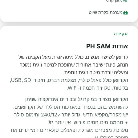
מערכת בקרת שיוט
סקירה
אודות PH SAM
קרוואן לשישה אנשים. כולל מיטה זוגית מעל הקבינה של
הנהג, פינת ישיבה אחורית שהופכת למיטה זוגית נמוכה
ומעליה יורדת מיטה זוגית נוספת.
הקרוואן כולל פאנל סולרי, מצלמת רברס, חיבורי USB, SD,
טלויזיה חכמה ו-WiFi.
בלוטות',
הקרוואן מצוייד במיקרוגל ובכיריים אינדוקציה שניתן
להשתמש בהם בנפרד במערכות הסוללה של הקרוואנים.
יש מקרר/מקפיא חדש וגדול יותר 240/12v וחימום סולר
+ מחמם מים חמים פירושו אין יותר גז!!
מערכת מצברים מוגדלת ופאנלים סולאריים המייתרים את
הצורך במיכלי גז.