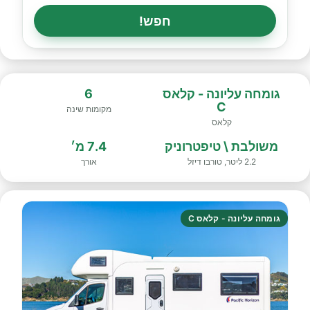
חפש!
גומחה עליונה - קלאס
6
C
מקומות שינה
קלאס
משולבת \ טיפטרוניק
7.4 מ׳
2.2 ליטר, טורבו דיזל
אורך
גומחה עליונה - קלאס C