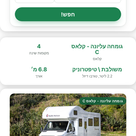
חפש!
גומחה עליונה - קלאס
4
C
מקומות שינה
קלאס
משולבת \ טיפטרוניק
6.8 מ׳
2.2 ליטר, טורבו דיזל
אורך
גומחה עליונה - קלאס C