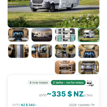
גומחה עליונה - קלאס C
מקומות שינה 4
~335 $ NZ
החל מ
ללילה
יולי–ספטמבר 2026
~340 $ NZ
ללילה