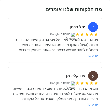
מה הלקוחות שלנו אומרים
י
יהל ברמן
פורסם ב-Google
אנחנו רוצים להמליץ מאוד על אבי בנדנה, הייתה לנו חווית 
שירות (וטיול כמובן) מדהימה מדהימה! אנחנו זוג צעיר 
שהחליט לסגור חופשה בפעם הראשונה בקרוואן די ברגע 
האחרון (נפלאות הקורונה אפשרו לנו את זה, כי משיחה 
קרא עוד
והבנה עם אבי בנדנה ומקריאה באינטרנט הבנו שבד״כ 
התקשרנו והתייעצנו עם מעט מאוד סוכנויות נוספות וברגע 
ע
השיחה הראשון עם אבי בנדנה הרגשנו שאנחנו מדברים עם 
עדו קליינמן
אדם מקצועי, נחמד, קשוב לצרכים שלנו- שמנסה באמת 
פורסם ב-Google
לסגור לנו את החופשה הטובה והמתאימה ביותר עבורנו. הוא 
המחירים תחרותיים אבל יותר חשוב - השירות מצויין. שיגענו 
היה זמין לכל שאלה, לפני ובמהלך השהות שלנו (וכמעט ולא 
את אבי עם שאלות לפני ההזמנה וגם אחריה ותמיד תשובות 
מהירות ועם חיוך. אבי ממליץ ומסביר את כל הנקודות 
של אבי לפני הנסיעה- היו מקצועיים ונתנו מענה מלא לכל 
שקשורות להשכרת הקראוון ותפעולו. מאוד מומלץ. אנחנו 
קרא עוד
כבר מדמיינים את סיבוב הקראוון הבא אצל אבי....