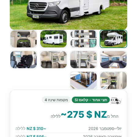
חצי אחוד - קלאס SI
מקומות שינה 4
~275 $ NZ
החל מ
ללילה
יולי–ספטמבר 2026
~310 $ NZ
ללילה
אוקטובר–דצמבר 2026
~505 $ NZ
ללילה