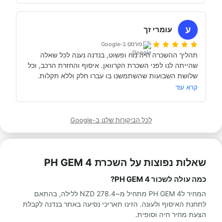
השכרנו את הקרוואן בדורטמונד, בגרמניה- קיבלנו את האוטו 
מתוקתק ונקי, במשרדי חברת קרוואנים נקייה ונעימה, עם 
ע
עומרי זך
פורסם ב-Google
תהליך ההשכרה היה נוח ופשוט, בנדנה נענה לכל שאלה 
שהייתה לנו לפני השכרת הקרוואן. איסוף והחזרת הרכב, וכל 
תודה אבי!
מאוד מומלץ לכל מי שרוצה לעשות חופשה בקרוואן.
קרא עוד
לכל הביקורות שלנו ב-Google
שאלות נפוצות על השכרת PH GEM 4
כמה עולה לשכור PH GEM 4?
המחיר לPH GEM 4 מתחיל מ~278.4 NZD ללילה, בהתאם
לתחנת האיסוף ולעונה. הזינו תאריכי נסיעה באתר בנדנה לקבלת
הצעת מחיר חיה וסופית.