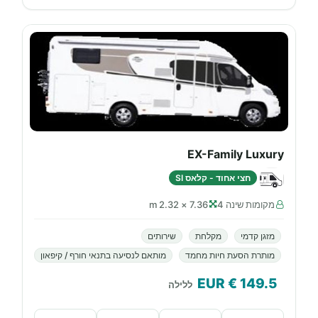
EX-Family Luxury
חצי אחוד - קלאס SI
מקומות שינה 4
7.36 × 2.32 m
מזגן קדמי
מקלחת
שירותים
מותרת הסעת חיות מחמד
מותאם לנסיעה בתנאי חורף / קיפאון
€ EUR
149.5
ללילה