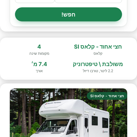
חפש!
חצי אחוד - קלאס SI
4
קלאס
מקומות שינה
משולבת \ טיפטרוניק
7.4 מ׳
2.2 ליטר, טורבו דיזל
אורך
חצי אחוד - קלאס SI