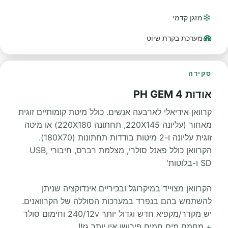
מזגן קדמי
מערכת בקרת שיוט
סקירה
אודות PH GEM 4
קרוואן אידיאלי לארבעה אנשים. כולל מיטת קומותיים זוגית
מאחור (עליונה 220X145, תחתונה 220X180) או מיטה
זוגית עליונה ו-2 מיטות בודדות תחתונות (180X70).
הקרוואן כולל פאנל סולרי, מצלמת רברס, חיבורי USB,
SD ו-בלוטות'
הקרוואן מצוייד במיקרוגל ובכיריים אינדוקציה שניתן
להשתמש בהם בנפרד במערכות הסוללה של הקרוואנים.
יש מקרר/מקפיא חדש וגדול יותר 240/12v וחימום סולר
+ מחמם מים חמים פירושו אין יותר גז!!