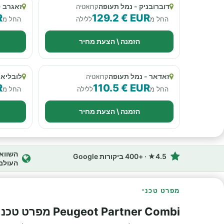
דוברובניק - נמל תעופה
זאגרב -
קרואטיה
R
129.2 € EUR
החל מ
ללילה
החל מ
הזמנה \ הצעת מחיר
זאדאר - נמל תעופה
לובליאנ
קרואטיה
R
110.5 € EUR
החל מ
ללילה
החל מ
הזמנה \ הצעת מחיר
4.5★ · +400 ביקורות Google
העולם
מפרט טכני
Peugeot Partner Combi מפרט טכני