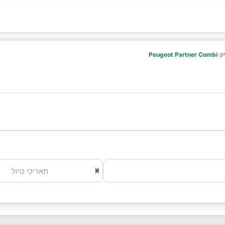
ק
›
Peugeot Partner Combi