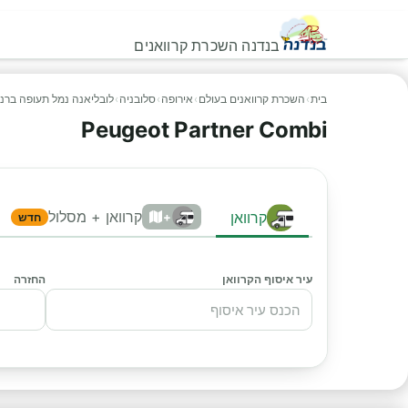
בנדנה השכרת קרוואנים
בית
›
השכרת קרוואנים בעולם
›
אירופה
›
סלובניה
›
לובליאנה נמל תעופה ברני
Peugeot Partner Combi
קרוואן + מסלול
קרוואן
+
חדש
עיר איסוף הקרוואן
החזרה