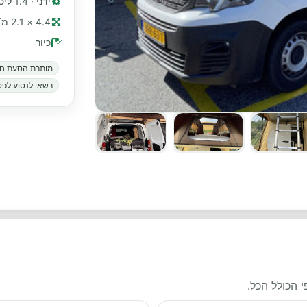
ידני · 1.4 ליטר, 74 כ"ס
4.4 × 2.1 מ׳ (≈ 14 רגל)
כיור
מותרת הסעת חי
רשאי לנסוע לפס
 הכולל הכל.