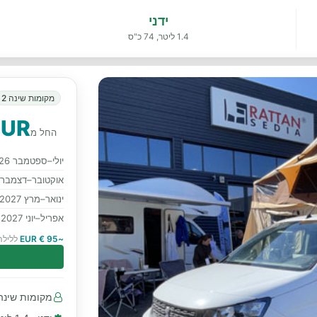
ידני
1.4 ליטר, 74 כ"ס
מקומות שינה 2
EUR
החל מ
יולי–ספטמבר 2026
אוקטובר–דצמבר 2026
ינואר–מרץ 2027
אפריל–יוני 2027
~95 € EUR
ללילה
מקומות שינה 2 · מושבים עם חגורות בטיחות 2 קד