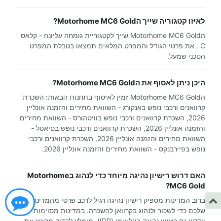
לאיזו קטגוריה שייך הMotorhome MC6 Gold?
הMotorhome MC6 Gold שייך לקטגוריית גומחה עליונה - קלאס
C . את פרטי הגודל והמפרט המלאים תמצאו בטבלת המפרט
הטכני שמעל.
היכן ניתן לאסוף את הMotorhome MC6 Gold?
הMotorhome MC6 Gold זמין לאיסוף בתחנות הבאות: השכרת
קרוואנים ורכבי נופש באנקורג - השוואת מחירים והזמנה אונליין
2026, השכרת קרוואנים ורכבי נופש בוויטהורס - השוואת מחירים
והזמנה אונליין 2026, השכרת קרוואנים ורכבי נופש בסיאטל -
השוואת מחירים והזמנה אונליין 2026, השכרת קרוואנים ורכבי
נופש בפיירבנקס - השוואת מחירים והזמנה אונליין 2026.
האם דרוש רישיון נהיגה מיוחד כדי לנהוג בMotorhome
MC6 Gold?
ברוב המדינות מספיק רישיון נהיגה רגיל לרכב פרטי מהמדינה
שלכם כדי לשכור ולנהוג בקרוואן להשכרה. במדינות מסוימות
יידרש גם רישיון נהיגה בינלאומי (IDP). מומלץ לבדוק מראש את