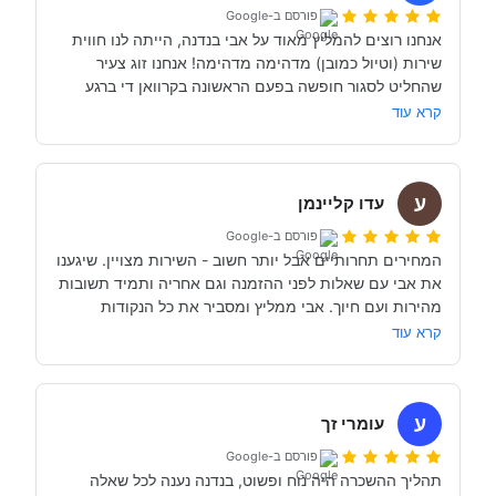
פורסם ב-Google
אנחנו רוצים להמליץ מאוד על אבי בנדנה, הייתה לנו חווית 
שירות (וטיול כמובן) מדהימה מדהימה! אנחנו זוג צעיר 
שהחליט לסגור חופשה בפעם הראשונה בקרוואן די ברגע 
האחרון (נפלאות הקורונה אפשרו לנו את זה, כי משיחה 
קרא עוד
והבנה עם אבי בנדנה ומקריאה באינטרנט הבנו שבד״כ 
התקשרנו והתייעצנו עם מעט מאוד סוכנויות נוספות וברגע 
ע
השיחה הראשון עם אבי בנדנה הרגשנו שאנחנו מדברים עם 
עדו קליינמן
אדם מקצועי, נחמד, קשוב לצרכים שלנו- שמנסה באמת 
פורסם ב-Google
לסגור לנו את החופשה הטובה והמתאימה ביותר עבורנו. הוא 
המחירים תחרותיים אבל יותר חשוב - השירות מצויין. שיגענו 
היה זמין לכל שאלה, לפני ובמהלך השהות שלנו (וכמעט ולא 
את אבי עם שאלות לפני ההזמנה וגם אחריה ותמיד תשובות 
מהירות ועם חיוך. אבי ממליץ ומסביר את כל הנקודות 
של אבי לפני הנסיעה- היו מקצועיים ונתנו מענה מלא לכל 
שקשורות להשכרת הקראוון ותפעולו. מאוד מומלץ. אנחנו 
קרא עוד
כבר מדמיינים את סיבוב הקראוון הבא אצל אבי....
השכרנו את הקרוואן בדורטמונד, בגרמניה- קיבלנו את האוטו 
מתוקתק ונקי, במשרדי חברת קרוואנים נקייה ונעימה, עם 
ע
עומרי זך
פורסם ב-Google
תהליך ההשכרה היה נוח ופשוט, בנדנה נענה לכל שאלה 