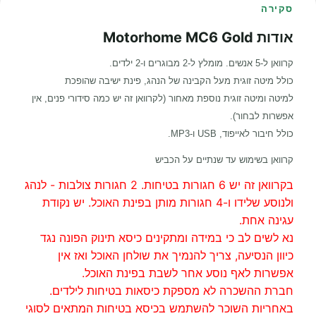
סקירה
אודות Motorhome MC6 Gold
קרוואן ל-5 אנשים. מומלץ ל-2 מבוגרים ו-2 ילדים.
כולל מיטה זוגית מעל הקבינה של הנהג, פינת ישיבה שהופכת
למיטה ומיטה זוגית נוספת מאחור (לקרוואן זה יש כמה סידורי פנים, אין
אפשרות לבחור).
כולל חיבור לאייפוד, USB ו-MP3.
קרוואן בשימוש עד שנתיים על הכביש
בקרוואן זה יש 6 חגורות בטיחות. 2 חגורות צולבות - לנהג
ולנוסע שלידו ו-4 חגורות מותן בפינת האוכל. יש נקודת
עגינה אחת.
נא לשים לב כי במידה ומתקינים כיסא תינוק הפונה נגד
כיוון הנסיעה, צריך להנמיך את שולחן האוכל ואז אין
אפשרות לאף נוסע אחר לשבת בפינת האוכל.
חברת ההשכרה לא מספקת כיסאות בטיחות לילדים.
באחריות השוכר להשתמש בכיסא בטיחות המתאים לסוגי