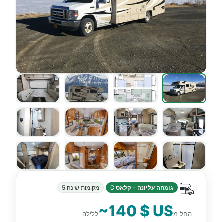
גומחה עליונה - קלאס C
מקומות שינה 5
~140 $ US
החל מ
ללילה