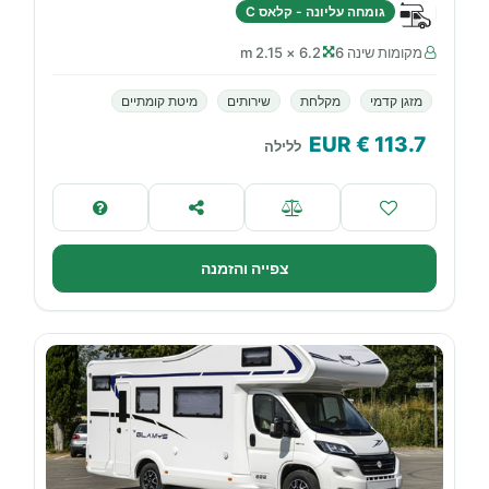
גומחה עליונה - קלאס C
מקומות שינה 6
6.2 × 2.15 m
מזגן קדמי
מקלחת
שירותים
מיטת קומתיים
€ EUR
113.7
ללילה
צפייה והזמנה