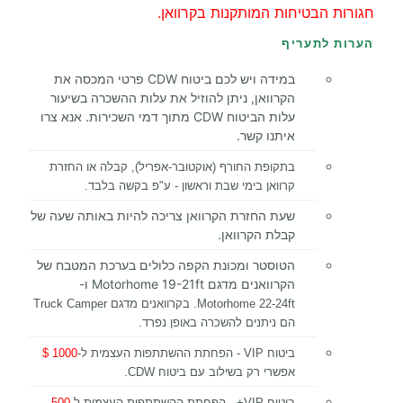
חגורות הבטיחות המותקנות בקרוואן.
הערות לתעריף
במידה ויש לכם ביטוח CDW פרטי המכסה את
הקרוואן, ניתן להוזיל את עלות ההשכרה בשיעור
עלות הביטוח CDW מתוך דמי השכירות. אנא צרו
איתנו קשר.
בתקופת החורף (אוקטובר-אפריל), קבלה או החזרת
קרוואן בימי שבת וראשון - ע"פ בקשה בלבד.
שעת החזרת הקרוואן צריכה להיות באותה שעה של
קבלת הקרוואן.
הטוסטר ומכונת הקפה כלולים בערכת המטבח של
הקרוואנים מדגם Motorhome 19-21ft ו-
Motorhome 22-24ft. בקרוואנים מדגם Truck Camper
הם ניתנים להשכרה באופן נפרד.
ביטוח VIP - הפחתת ההשתתפות העצמית ל-
1000 $
אפשרי רק בשילוב עם ביטוח CDW.
ביטוח VIP+ - הפחתת ההשתתפות העצמית ל-
500