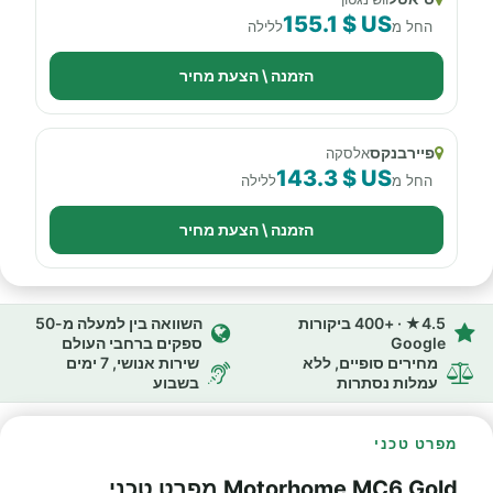
155.1 $ US
החל מ
ללילה
הזמנה \ הצעת מחיר
פיירבנקס
אלסקה
143.3 $ US
החל מ
ללילה
הזמנה \ הצעת מחיר
4.5★ · +400 ביקורות
השוואה בין למעלה מ-50
Google
ספקים ברחבי העולם
מחירים סופיים, ללא
שירות אנושי, 7 ימים
עמלות נסתרות
בשבוע
מפרט טכני
Motorhome MC6 Gold מפרט טכני