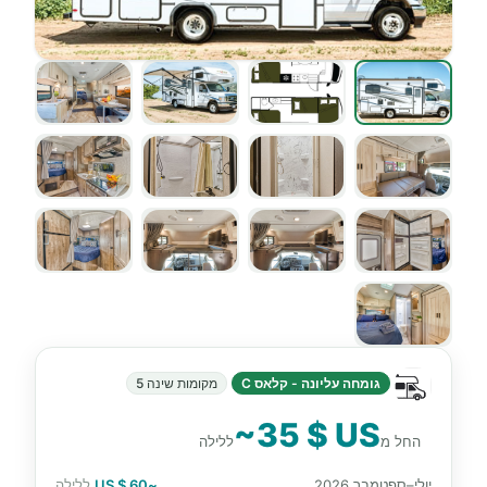
גומחה עליונה - קלאס C
מקומות שינה 5
~35 $ US
החל מ
ללילה
יולי–ספטמבר 2026
~60 $ US
ללילה