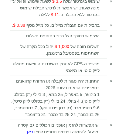
שימוש בגנרטור עולה
3.5 $
לשעת שימוש ופועל ע"י
מונה שעות. יש אפשרות לרכוש חבילת שימוש
בגנרטור ללא הגבלה ב-
11 $
ללילה
.
בחבילות עם הגבלת מיילים, כל מייל נוסף
0.38 $
.
השימוש בסוכך הצל כרוך בתוספת תשלום.
תשלום חובה של
1,000 $
יחול בכל מקרה של
השתתפות בפסטיבל ברנינגמן.
מכשיר ה-GPS לא זמין בהשכרות היוצאות מסולט
לייק סיטי או מיאמי.
התחנות יהיו סגורות לקבלה או החזרת קרוואנים
בתאריכים הבאים בעונת 2026:
1 בינואר, 5 באפריל, 25 במאי, 3 ביולי (רק בסולט
לייק סיטי), 4 ביולי, 24 ביולי (רק בסולט לייק סיטי),
9-6 בספטמבר (רק בסן פרנסיסקו), 7 בספטמבר,
26 בנובמבר, 25-24 בדצמבר, 31 בדצמבר
.
יש אפשרות להזמין אופניים הכוללים גם קסדה
ומנעול. להזמנה ופרטים נוספים לחצו
כאן
.