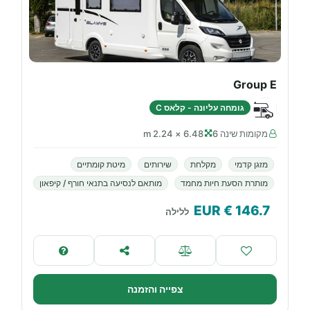
Group E
גומחה עליונה - קלאס C
מקומות שינה 6
6.48 × 2.24 m
מזגן קדמי
מקלחת
שירותים
מיטת קומתיים
מותרת הסעת חיות מחמד
מותאם לנסיעה בתנאי חורף / קיפאון
€ EUR
146.7
ללילה
צפייה והזמנה