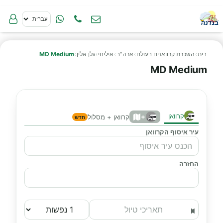
בית
›
השכרת קרוואנים בעולם
›
ארה"ב
›
אילינוי
›
גלן אלין
›
MD Medium
MD Medium
קרוואן
+
קרוואן + מסלול
חדש
עיר איסוף הקרוואן
החזרה