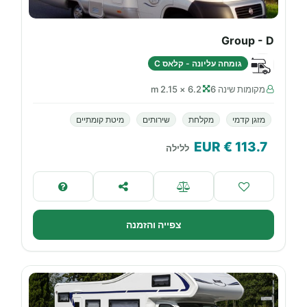
Group - D
גומחה עליונה - קלאס C
מקומות שינה 6
6.2 × 2.15 m
מזגן קדמי
מקלחת
שירותים
מיטת קומתיים
€ EUR
113.7
ללילה
צפייה והזמנה