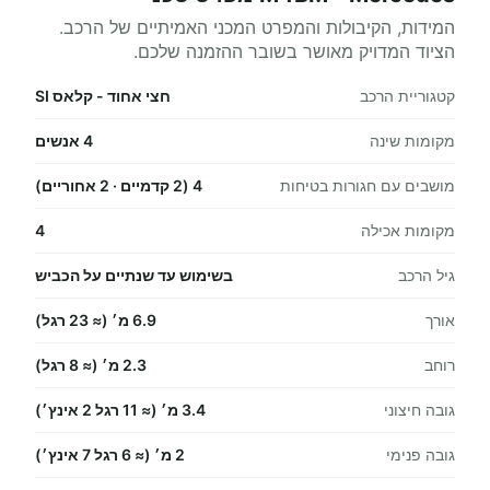
המידות, הקיבולות והמפרט המכני האמיתיים של הרכב.
הציוד המדויק מאושר בשובר ההזמנה שלכם.
קטגוריית הרכב
חצי אחוד - קלאס SI
מקומות שינה
4 אנשים
מושבים עם חגורות בטיחות
4 (2 קדמיים · 2 אחוריים)
מקומות אכילה
4
גיל הרכב
בשימוש עד שנתיים על הכביש
אורך
6.9 מ׳ (≈ 23 רגל)
רוחב
2.3 מ׳ (≈ 8 רגל)
גובה חיצוני
3.4 מ׳ (≈ 11 רגל 2 אינץ׳)
גובה פנימי
2 מ׳ (≈ 6 רגל 7 אינץ׳)