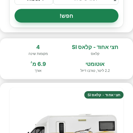
חפש!
חצי אחוד - קלאס SI
4
קלאס
מקומות שינה
אוטומטי
6.9 מ׳
2.2 ליטר, טורבו דיזל
אורך
חצי אחוד - קלאס SI