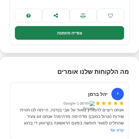
צפייה והזמנה
מה הלקוחות שלנו אומרים
י
יהל ברמן
פורסם ב-Google
אנחנו רוצים להמליץ מאוד על אבי בנדנה, הייתה לנו חווית 
שירות (וטיול כמובן) מדהימה מדהימה! אנחנו זוג צעיר 
שהחליט לסגור חופשה בפעם הראשונה בקרוואן די ברגע 
האחרון (נפלאות הקורונה אפשרו לנו את זה, כי משיחה 
קרא עוד
והבנה עם אבי בנדנה ומקריאה באינטרנט הבנו שבד״כ 