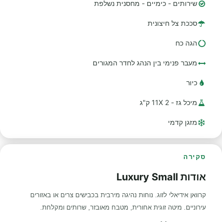
שירותים - כימיים - מחסנית נשלפת
סככת צל חיצונית
הגה כח
מעבר פנימי בין הנהג לחדר המגורים
כיור
מיכל גז - 2 11X ק"ג
מזגן קדמי
סקירה
אודות Luxury Small
קרוואן אידיאלי לזוג. נוחות נהיגה מירבית בכבישים צרים או באזורים
עירוניים. מיטה זוגית אחורית, מטבח מאובזר, שרותים ומקלחת.