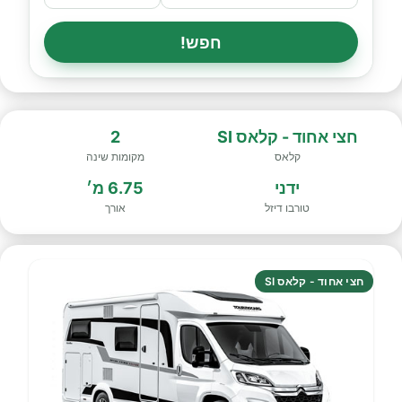
חפש!
חצי אחוד - קלאס SI
2
קלאס
מקומות שינה
ידני
6.75 מ׳
טורבו דיזל
אורך
חצי אחוד - קלאס SI