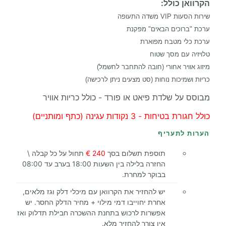
הקרוואן כולל:
שירות הסעות VIP משדה התעופה
ערכת "ברוכים הבאים" מפקנת
ערכת כלי מטבח מפוארת
טלויזיה עם מסך שטוח
מיזוג אוויר אחורי (חובה להתחבר לחשמל)
כריות ושמיכות נוחות (סט מצעים ניתן לרכישה)
מבוסס על שלדת פיאט או פורד - כולל כריות אוויר
כולל חגורת בטיחות - 3 נקודות עגינה (כתף ומותניים)
הערות לתעריף
תוספת תשלום בסך
240 €
תחול על כל קבלה \
החזרה בלילה בין השעות 18:00 בערב עד 08:00
בבוקר למחרת.
יש להחזיר את הקרוואן עם מיכלי דלק וגז מלאים,
אחרת יחוייבו דמי מילוי + מחיר הדלק החסר. יש
אפשרות לרכוש בתחנת ההשכרה חבילת תדלוק ואז
אין צורך להחזיר מלא.