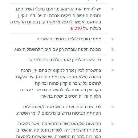
יש להחזיר את הקרוואן נקי ועם מיכלי השירותים
והמים האפורים ריקים אחרת יחוייבו דמי ניקיון
בהתאם. אפשר לרכוש מראש ניקיון בסיום ההשכרה
בעלות של
210 €
.
צמיגי חורף כלולים במחירי ההשכרה.
מכונת הקפה עובדת רק עם חיבור לחשמל חיצוני.
כל השכרה לכיוון אחד כוללת שני בלוני גז.
בהשכרה לכיוון אחד למקומות בהם אין תחנת
החזרה (אלא מפגש עם נציג החברה), על הלקוח
לחתום על שובר פיקדון פתוח ובדיקת
הקרוואן בסיום יכולה להעשות גם אחרי עזיבת
הלקוח ודו"ח הסיכום ישלח בדואר.
לרכישת ביטוח צמיגים ושמשות ו/או חבילות
הפחתת הביטוח נדרשים מינימום 7 ימי השכרה.
ההסעות אל/מאת שדות התעופה ואשר כלולות
במחיר ההשכרה, יהיו לשדות התעופה הראשיים
הקרובים לתחנת ההשכרה. יש אפשרות להסעות